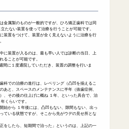
は金属製のものが一般的ですが、ひろ矯正歯科では同
目立たない装置を使って治療を行うことが可能です。
に装置をつけて、装置が全く見えないように治療を行
。
中に装置が入るのは、最も早い人では診断の当日、上
れることが可能です。
6週間に１度通院していただき、装置の調整を行いま
歯科での治療の進行は、レベリング（凸凹を揃えるこ
のあと、スペースのメンテナンスに半年（抜歯症例、
）、その後の仕上げに概ね １年、といった具合で、治
２年くらいです。
開始から １年後には、凸凹もない、隙間もない、出っ
っている状態ですが、そこから先がウデの見せ所とな
正をしたら、短期間で治った」というのは、上記の一