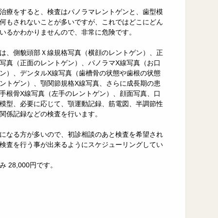
治療をすると、検査はパノラマレントゲンと、歯型模
何もされないことが多いですが、これではどこにどん
いるかわかりませんので、非常に危険です。
は、側貌頭部Ｘ線規格写真（横顔のレントゲン）、正
写真（正面のレントゲン）、パノラマX線写真（お口
ン）、デンタルX線写真（歯槽骨の状態や歯根の状態
ントゲン）、顎関節規格X線写真、さらに成長期の患
手根骨X線写真（左手のレントゲン）、顔面写真、口
模型、必要に応じて、顎運動記録、筋電図、半調節性
関係記録などの検査を行います。
になる方が多いので、初診相談のあと検査を希望され
検査を行う事が出来るようにスケジューリングしてい
 28,000円です。