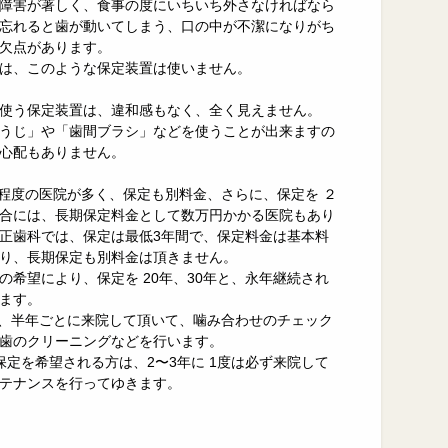
障害が著しく、食事の度にいちいち外さなければなら
忘れると歯が動いてしまう、口の中が不潔になりがち
欠点があります。
は、このような保定装置は使いません。
使う保定装置は、違和感もなく、全く見えません。
うじ」や「歯間ブラシ」などを使うことが出来ますの
心配もありません。
年程度の医院が多く、保定も別料金、さらに、保定を ２
合には、長期保定料金として数万円かかる医院もあり
正歯科では、保定は最低3年間で、保定料金は基本料
り、長期保定も別料金は頂きません。
の希望により、保定を 20年、30年と、永年継続され
ます。
は、半年ごとに来院して頂いて、噛み合わせのチェック
歯のクリーニングなどを行います。
保定を希望される方は、2〜3年に 1度は必ず来院して
テナンスを行ってゆきます。