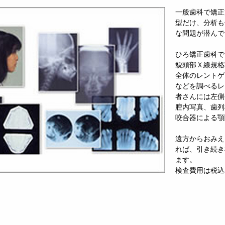
一般歯科で矯正
型だけ、分析も
な問題が潜んで
ひろ矯正歯科で
貌頭部Ｘ線規格
全体のレントゲ
などを調べるレ
者さんには左側
腔内写真、歯列
咬合器による顎
遠方からおみえ
れば、引き続き
ます。
検査費用は税込み