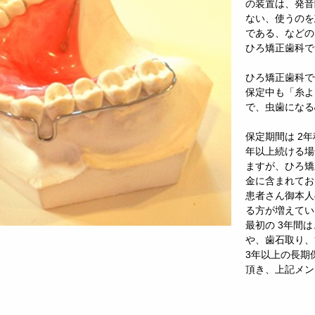
の装置は、発音
ない、使うのを
である、などの
ひろ矯正歯科で
ひろ矯正歯科で
保定中も「糸よ
で、虫歯になる
保定期間は 2
年以上続ける場
ますが、ひろ矯
金に含まれてお
患者さん御本人
る方が増えてい
最初の 3年間
や、歯石取り、
3年以上の長期
頂き、上記メン