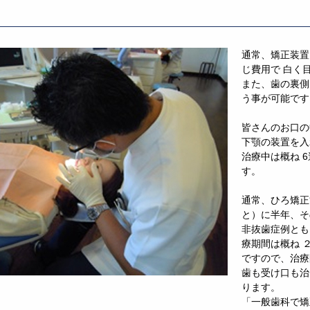
通常、矯正装置
じ費用で 白く
また、歯の裏側
う事が可能です
皆さんのお口の
下顎の装置を入
治療中は概ね 
す。
通常、ひろ矯正
と）に半年、そ
非抜歯症例とも
療期間は概ね 
ですので、治療
歯も受け口も治
ります。
「一般歯科で矯