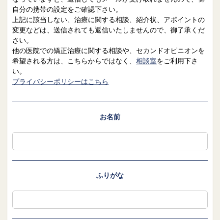
院長日誌
治療相談
自分の携帯の設定をご確認下さい。
上記に該当しない、治療に関する相談、紹介状、アポイントの
スタッフブログ
サイトマップ
変更などは、送信されても返信いたしませんので、御了承くだ
さい。
他の医院での矯正治療に関する相談や、セカンドオピニオンを
0263-54-6622
希望される方は、こちらからではなく、
相談室
をご利用下さ
い。
MAILはこちら
プライバシーポリシーはこちら
お名前
ふりがな