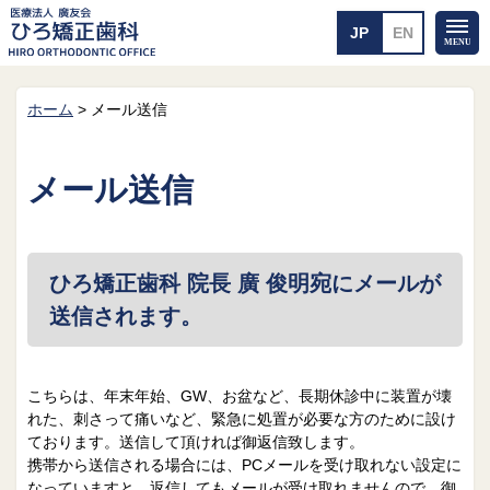
ホーム
>
メール送信
ホーム
矯正治療について
当医院のご案内
治療のご案内
メール送信
院長紹介
治療の流れ
院内探検
装置の見えない矯正
アクセス・案内
一般的な矯正
治療例
ひろ矯正歯科 院長 廣 俊明宛にメールが
料金について
送信されます。
矯正治療のリスク
よくあるご質問
メール送信
相談室
こちらは、年末年始、GW、お盆など、長期休診中に装置が壊
れた、刺さって痛いなど、緊急に処置が必要な方のために設け
皆さんの声
求人
ております。送信して頂ければ御返信致します。
携帯から送信される場合には、PCメールを受け取れない設定に
なっていますと、返信してもメールが受け取れませんので、御