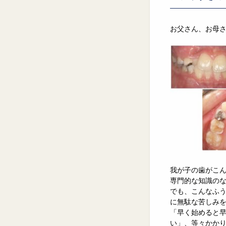
お父さん、お母
我が子の歯がこ
専門的な知識の
でも、こんなふ
に無駄な苦しみ
「早く始めると
い」、等々かか