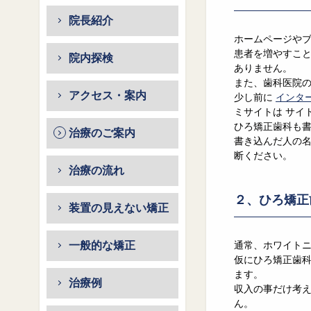
院長紹介
ホームページや
患者を増やすこと
院内探検
ありません。
また、歯科医院
アクセス・案内
少し前に
インタ
ミサイトは サイ
ひろ矯正歯科も
治療のご案内
書き込んだ人の名
断ください。
治療の流れ
２、ひろ矯正
装置の見えない矯正
一般的な矯正
通常、ホワイトニ
仮にひろ矯正歯科
ます。
治療例
収入の事だけ考
ん。