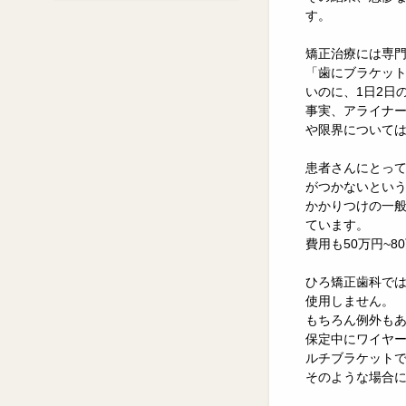
す。
矯正治療には専
「歯にブラケッ
いのに、1日2日
事実、アライナ
や限界について
患者さんにとっ
がつかないとい
かかりつけの一
ています。
費用も50万円~
ひろ矯正歯科で
使用しません。
もちろん例外も
保定中にワイヤ
ルチブラケット
そのような場合