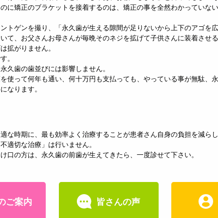
るのに矯正のブラケットを接着するのは、矯正の事を全然わかっていな
レントゲンを撮り、「永久歯が生える隙間が足りないから上下のアゴを
ていて、お父さんお母さんが毎晩そのネジを拡げて子供さんに装着させ
ゴは拡がりません。
です。
も永久歯の歯並びには影響しません。
床を使って何年も通い、何十万円も支払っても、やっている事が無駄、
要になります。
最適な時期に、最も効率よく治療することが患者さん自身の負担を減ら
「不適切な治療」は行いません。
受け口の方は、永久歯の前歯が生えてきたら、一度診せて下さい。
のご案内
皆さんの声