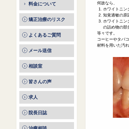
何故なら、
料金について
ホワイトニン
知覚過敏の原
矯正治療のリスク
ホワイトニン
の詰め物の部
等々です。
よくあるご質問
コーヒーやタバ
材料を用いた汚
メール送信
相談室
皆さんの声
求人
院長日誌
治療相談