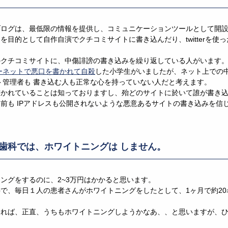
ブログは、最低限の情報を提供し、コミュニケーションツールとして開
を目的として自作自演でクチコミサイトに書き込んだり、twitterを使
のクチコミサイトに、中傷誹謗の書き込みを繰り返している人がいます
ーネットで悪口を書かれて自殺
した小学生がいましたが、ネット上での
ト管理者も 書き込む人も正常な心を持っていない人だと考えます。
書かれていることは知っておりますし、殆どのサイトに於いて誰が書き
前も IPアドレスも公開されないような悪意あるサイトの書き込みを信
歯科では、ホワイトニングは しません。
ングをするのに、2~3万円はかかると思います。
で、毎日１人の患者さんがホワイトニングをしたとして、1ヶ月で約20
えれば、正直、うちもホワイトニングしようかなあ、、と思いますが、