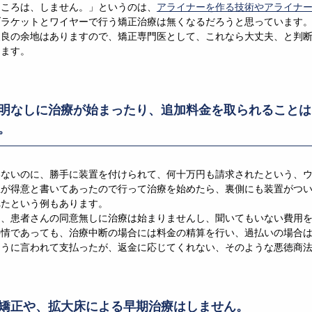
ところは、しません。」というのは、
アライナーを作る技術やアライナ
ブラケットとワイヤーで行う矯正治療は無くなるだろうと思っています
改良の余地はありますので、矯正専門医として、これなら大丈夫、と判
ります。
明なしに治療が始まったり、追加料金を取られることは
。
いないのに、勝手に装置を付けられて、何十万円も請求されたという、
正が得意と書いてあったので行って治療を始めたら、裏側にも装置がつ
れたという例もあります。
は、患者さんの同意無しに治療は始まりませんし、聞いてもいない費用
事情であっても、治療中断の場合には料金の精算を行い、過払いの場合
うに言われて支払ったが、返金に応じてくれない、そのような悪徳商法
矯正や、拡大床による早期治療はしません。