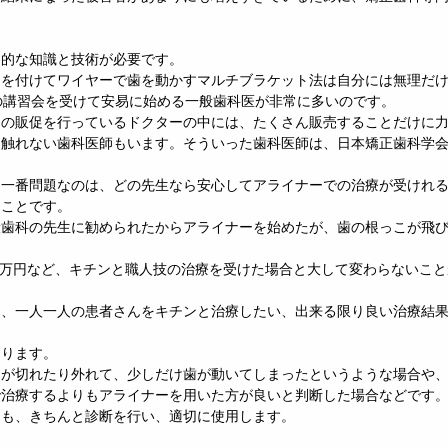
門的な知識と技術が必要です。
トを付けてワイヤーで歯を動かすマルチブラケット法は自分には無理だ
の講習会を受けて安易に始める一般歯科医が非常に多いのです。
ーの販促を行っているドクターの中には、たくさん販売することだけに
は触れない歯科医師もいます。そういった歯科医師は、日本矯正歯科学
て一番問題なのは、どの先生なら安心してアライナーでの治療が受けれ
うことです。
般歯科の先生に勧められたからアライナーを始めたが、歯の根っこが飛
80万円など、キチンと職人技の治療を受けた場合と大して変わらないこ
は、一人一人の患者さんをキチンと治療したい、出来る限り良い治療結
あります。
ーが切れたり外れて、少しだけ歯が動いてしまったというような場合や
で治療するよりもアライナーを用いた方が良いと判断した場合などです
にも、きちんと診断を行い、適切に使用します。