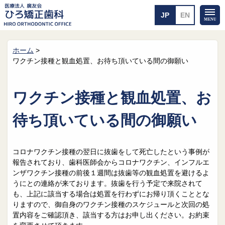
ホーム
>
ホーム
矯正治療について
ワクチン接種と観血処置、お待ち頂いている間の御願い
当医院のご案内
治療のご案内
院長紹介
治療の流れ
ワクチン接種と観血処置、お
院内探検
装置の見えない矯正
アクセス・案内
一般的な矯正
待ち頂いている間の御願い
治療例
料金について
コロナワクチン接種の翌日に抜歯をして死亡したという事例が
矯正治療のリスク
よくあるご質問
報告されており、歯科医師会からコロナワクチン、インフルエ
ンザワクチン接種の前後１週間は抜歯等の観血処置を避けるよ
メール送信
相談室
うにとの連絡が来ております。抜歯を行う予定で来院されて
も、上記に該当する場合は処置を行わずにお帰り頂くこととな
皆さんの声
求人
りますので、御自身のワクチン接種のスケジュールと次回の処
置内容をご確認頂き、該当する方はお申し出ください。お約束