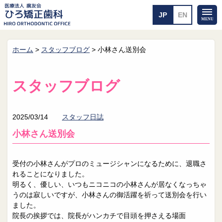
ホーム
>
スタッフブログ
>
小林さん送別会
ホーム
矯正治療について
当医院のご案内
治療のご案内
スタッフブログ
院長紹介
治療の流れ
院内探検
装置の見えない矯正
アクセス・案内
一般的な矯正
2025/03/14
スタッフ日誌
治療例
小林さん送別会
料金について
矯正治療のリスク
よくあるご質問
受付の小林さんがプロのミュージシャンになるために、退職さ
れることになりました。
メール送信
相談室
明るく、優しい、いつもニコニコの小林さんが居なくなっちゃ
うのは寂しいですが、小林さんの御活躍を祈って送別会を行い
皆さんの声
求人
ました。
院長の挨拶では、院長がハンカチで目頭を押さえる場面