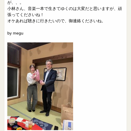
院長日誌
治療相談
が、、。
小林さん、音楽一本で生きてゆくのは大変だと思いますが、頑
スタッフブログ
サイトマップ
張ってくださいね！
オケあれば聴きに行きたいので、御連絡くださいね。
0263-54-6622
by megu
MAILはこちら