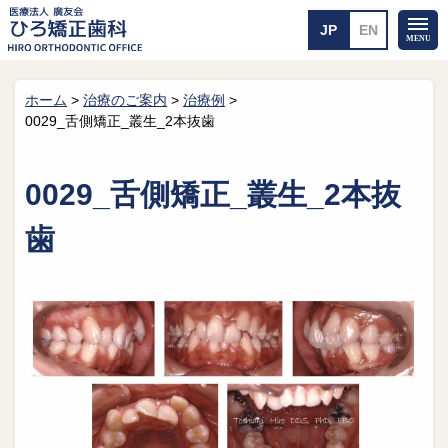
ホーム
>
治療のご案内
>
治療例
>
ホーム
矯正治療について
0029_舌側矯正_叢生_2本抜歯
当医院のご案内
治療のご案内
院長紹介
治療の流れ
0029_舌側矯正_叢生_2本抜
院内探検
装置の見えない矯正
アクセス・案内
一般的な矯正
歯
治療例
料金について
矯正治療のリスク
よくあるご質問
メール送信
相談室
皆さんの声
求人