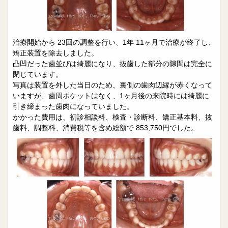
治療開始から 23回の調整を行い、1年 11ヶ月で治療が終了し、
矯正装置を除去しました。
​凸凹だった歯並びは綺麗になり、抜歯した部分の隙間は完全に
閉じています。​
写真は装置を外した当日のため、裏側の歯肉辺縁が赤くなって
いますが、歯周ポケットはなく、1ヶ月後の来院時には綺麗に
引き締まった歯肉になっていました。​
かかった費用は、初診相談料、検査・診断料、矯正基本料、抜
歯料、調整料、消費税等を含め総額で 853,750円でした。​