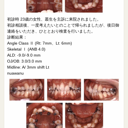
院長日誌
治療相談
スタッフブログ
サイトマップ
初診時 23歳の女性、叢生を主訴に来院されました。
初診相談後、一度考えたいとのことで帰られましたが、後日御
0263-54-6622
連絡をいただき、ひととおり検査を行いました。
診断結果：
Angle Class Ⅱ (Rt: 7mm、Lt: 6mm)
MAILはこちら
Skeletal Ⅰ (ANB 4.0)
ALD: -9.0/-9.0 mm
OJ/OB: 3.0/3.0 mm
Midline: A/ 3mm shift Lt
nuawanu