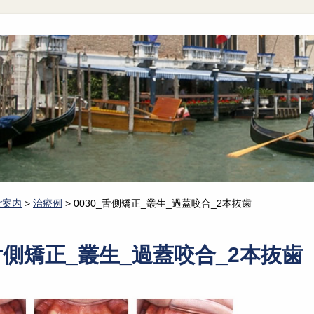
ご案内
>
治療例
>
0030_舌側矯正_叢生_過蓋咬合_2本抜歯
_舌側矯正_叢生_過蓋咬合_2本抜歯