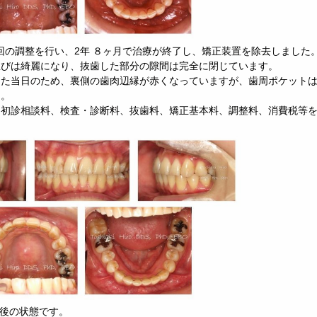
9回の調整を行い、2年 ８ヶ月で治療が終了し、矯正装置を除去しました
並びは綺麗になり、抜歯した部分の隙間は完全に閉じています。
した当日のため、裏側の歯肉辺縁が赤くなっていますが、歯周ポケットは
た。
初診相談料、検査・診断料、抜歯料、矯正基本料、調整料、消費税等を含め総額
年後の状態です。