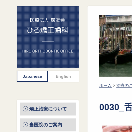
ホーム
>
治療の
0030
矯正治療について
当医院のご案内