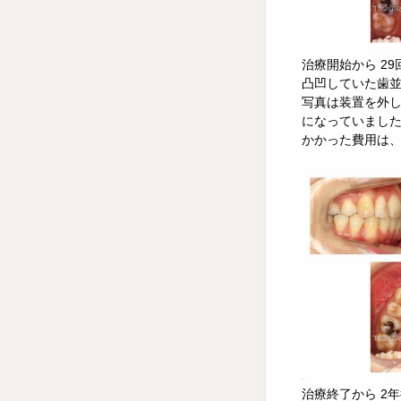
治療開始から 2
凸凹していた歯
写真は装置を外
になっていまし
かかった費用は、
治療終了から 2