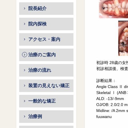
院長紹介
院内探検
アクセス・案内
治療のご案内
初診時 28歳の
初診相談後、検
治療の流れ
診断結果：
装置の見えない矯正
Angle Class Ⅱ d
Skeletal Ⅰ (ANB 
ALD: -13/-9mm
一般的な矯正
OJ/OB: 2.0/2.0 
Midline: /A 2mm s
治療例
fuuwanu