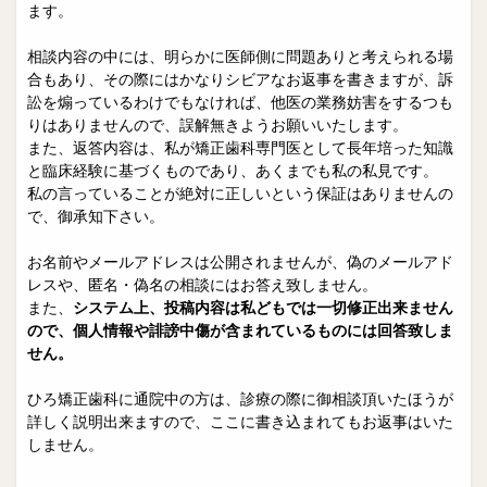
院長日誌
治療相談
ます。
スタッフブログ
サイトマップ
相談内容の中には、明らかに医師側に問題ありと考えられる場
合もあり、その際にはかなりシビアなお返事を書きますが、訴
訟を煽っているわけでもなければ、他医の業務妨害をするつも
0263-54-6622
りはありませんので、誤解無きようお願いいたします。
また、返答内容は、私が矯正歯科専門医として長年培った知識
と臨床経験に基づくものであり、あくまでも私の私見です。
MAILはこちら
私の言っていることが絶対に正しいという保証はありませんの
で、御承知下さい。
お名前やメールアドレスは公開されませんが、偽のメールアド
レスや、匿名・偽名の相談にはお答え致しません。
また、
システム上、投稿内容は私どもでは一切修正出来ません
ので、個人情報や誹謗中傷が含まれているものには回答致しま
せん。
ひろ矯正歯科に通院中の方は、診療の際に御相談頂いたほうが
詳しく説明出来ますので、ここに書き込まれてもお返事はいた
しません。