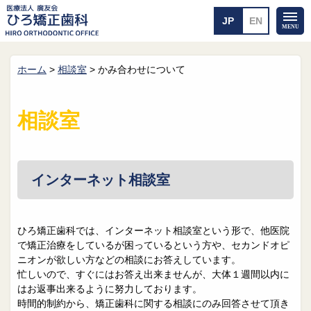
ホーム
>
相談室
>
かみ合わせについて
ホーム
矯正治療について
当医院のご案内
治療のご案内
相談室
院長紹介
治療の流れ
院内探検
装置の見えない矯正
アクセス・案内
一般的な矯正
治療例
インターネット相談室
料金について
矯正治療のリスク
よくあるご質問
ひろ矯正歯科では、インターネット相談室という形で、他医院
で矯正治療をしているが困っているという方や、セカンドオピ
メール送信
相談室
ニオンが欲しい方などの相談にお答えしています。
忙しいので、すぐにはお答え出来ませんが、大体１週間以内に
皆さんの声
求人
はお返事出来るように努力しております。
時間的制約から、矯正歯科に関する相談にのみ回答させて頂き