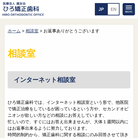
ホーム
>
相談室
>
お返事ありがとうございます
ホーム
矯正治療について
当医院のご案内
治療のご案内
相談室
院長紹介
治療の流れ
院内探検
装置の見えない矯正
アクセス・案内
一般的な矯正
治療例
インターネット相談室
料金について
矯正治療のリスク
よくあるご質問
ひろ矯正歯科では、インターネット相談室という形で、他医院
で矯正治療をしているが困っているという方や、セカンドオピ
メール送信
相談室
ニオンが欲しい方などの相談にお答えしています。
忙しいので、すぐにはお答え出来ませんが、大体１週間以内に
皆さんの声
求人
はお返事出来るように努力しております。
時間的制約から、矯正歯科に関する相談にのみ回答させて頂き