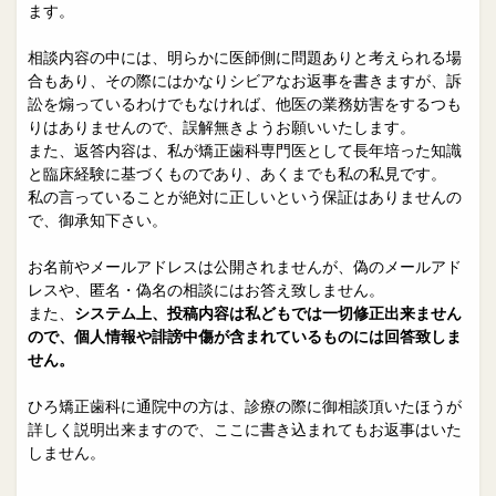
院長日誌
治療相談
ます。
スタッフブログ
サイトマップ
相談内容の中には、明らかに医師側に問題ありと考えられる場
合もあり、その際にはかなりシビアなお返事を書きますが、訴
訟を煽っているわけでもなければ、他医の業務妨害をするつも
0263-54-6622
りはありませんので、誤解無きようお願いいたします。
また、返答内容は、私が矯正歯科専門医として長年培った知識
と臨床経験に基づくものであり、あくまでも私の私見です。
MAILはこちら
私の言っていることが絶対に正しいという保証はありませんの
で、御承知下さい。
お名前やメールアドレスは公開されませんが、偽のメールアド
レスや、匿名・偽名の相談にはお答え致しません。
また、
システム上、投稿内容は私どもでは一切修正出来ません
ので、個人情報や誹謗中傷が含まれているものには回答致しま
せん。
ひろ矯正歯科に通院中の方は、診療の際に御相談頂いたほうが
詳しく説明出来ますので、ここに書き込まれてもお返事はいた
しません。