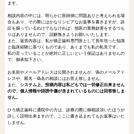
院長日誌
治療相談
ます。
スタッフブログ
サイトマップ
相談内容の中には、明らかに医師側に問題ありと考えられる場
合もあり、その際にはかなりシビアなお返事を書きますが、訴
訟を煽っているわけでもなければ、他医の業務妨害をするつも
0263-54-6622
りはありませんので、誤解無きようお願いいたします。
また、返答内容は、私が矯正歯科専門医として長年培った知識
と臨床経験に基づくものであり、あくまでも私の私見です。
MAILはこちら
私の言っていることが絶対に正しいという保証はありませんの
で、御承知下さい。
お名前やメールアドレスは公開されませんが、偽のメールアド
レスや、匿名・偽名の相談にはお答え致しません。
また、
システム上、投稿内容は私どもでは一切修正出来ません
ので、個人情報や誹謗中傷が含まれているものには回答致しま
せん。
ひろ矯正歯科に通院中の方は、診療の際に御相談頂いたほうが
詳しく説明出来ますので、ここに書き込まれてもお返事はいた
しません。