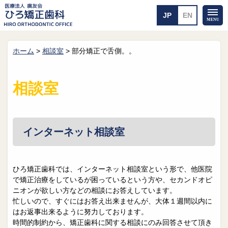
ホーム
>
相談室
>
部分矯正で舌側。。
ホーム
矯正治療について
当医院のご案内
治療のご案内
相談室
院長紹介
治療の流れ
院内探検
装置の見えない矯正
アクセス・案内
一般的な矯正
治療例
インターネット相談室
料金について
矯正治療のリスク
よくあるご質問
ひろ矯正歯科では、インターネット相談室という形で、他医院
で矯正治療をしているが困っているという方や、セカンドオピ
メール送信
相談室
ニオンが欲しい方などの相談にお答えしています。
忙しいので、すぐにはお答え出来ませんが、大体１週間以内に
皆さんの声
求人
はお返事出来るように努力しております。
時間的制約から、矯正歯科に関する相談にのみ回答させて頂き