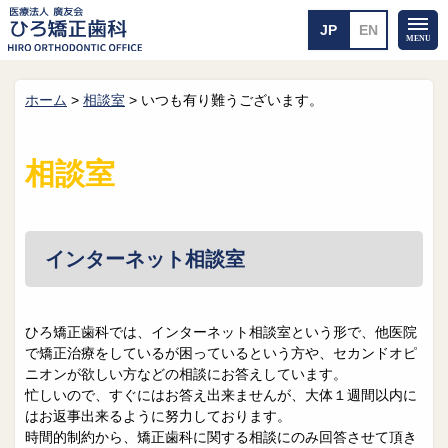
ホーム
>
相談室
>
いつも有り難うございます。
ホーム
矯正治療について
当医院のご案内
治療のご案内
相談室
院長紹介
治療の流れ
院内探検
装置の見えない矯正
アクセス・案内
一般的な矯正
治療例
インターネット相談室
料金について
矯正治療のリスク
よくあるご質問
ひろ矯正歯科では、インターネット相談室という形で、他医院
で矯正治療をしているが困っているという方や、セカンドオピ
メール送信
相談室
ニオンが欲しい方などの相談にお答えしています。
忙しいので、すぐにはお答え出来ませんが、大体１週間以内に
皆さんの声
求人
はお返事出来るように努力しております。
時間的制約から、矯正歯科に関する相談にのみ回答させて頂き