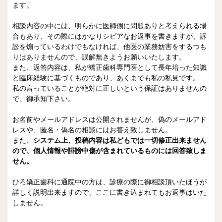
院長日誌
治療相談
ます。
スタッフブログ
サイトマップ
相談内容の中には、明らかに医師側に問題ありと考えられる場
合もあり、その際にはかなりシビアなお返事を書きますが、訴
訟を煽っているわけでもなければ、他医の業務妨害をするつも
0263-54-6622
りはありませんので、誤解無きようお願いいたします。
また、返答内容は、私が矯正歯科専門医として長年培った知識
と臨床経験に基づくものであり、あくまでも私の私見です。
MAILはこちら
私の言っていることが絶対に正しいという保証はありませんの
で、御承知下さい。
お名前やメールアドレスは公開されませんが、偽のメールアド
レスや、匿名・偽名の相談にはお答え致しません。
また、
システム上、投稿内容は私どもでは一切修正出来ません
ので、個人情報や誹謗中傷が含まれているものには回答致しま
せん。
ひろ矯正歯科に通院中の方は、診療の際に御相談頂いたほうが
詳しく説明出来ますので、ここに書き込まれてもお返事はいた
しません。