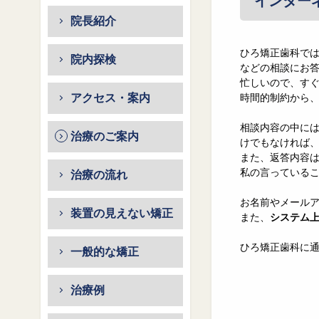
インター
院長紹介
ひろ矯正歯科で
院内探検
などの相談にお
忙しいので、す
アクセス・案内
時間的制約から
相談内容の中に
治療のご案内
けでもなければ
また、返答内容
私の言っている
治療の流れ
お名前やメール
装置の見えない矯正
また、
システム
ひろ矯正歯科に
一般的な矯正
治療例