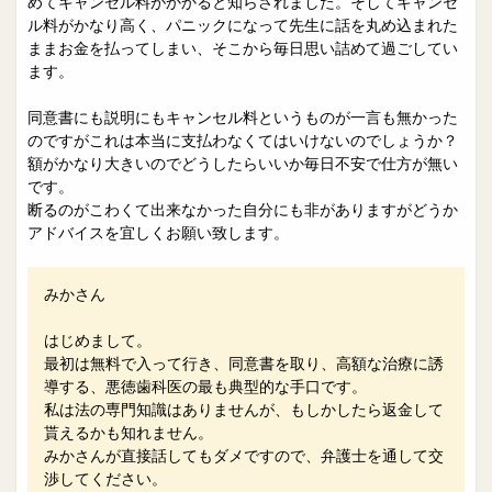
めてキャンセル料がかかると知らされました。そしてキャンセ
ル料がかなり高く、パニックになって先生に話を丸め込まれた
ままお金を払ってしまい、そこから毎日思い詰めて過ごしてい
ます。
同意書にも説明にもキャンセル料というものが一言も無かった
のですがこれは本当に支払わなくてはいけないのでしょうか？
額がかなり大きいのでどうしたらいいか毎日不安で仕方が無い
です。
断るのがこわくて出来なかった自分にも非がありますがどうか
アドバイスを宜しくお願い致します。
みかさん
はじめまして。
最初は無料で入って行き、同意書を取り、高額な治療に誘
導する、悪徳歯科医の最も典型的な手口です。
私は法の専門知識はありませんが、もしかしたら返金して
貰えるかも知れません。
みかさんが直接話してもダメですので、弁護士を通して交
渉してください。