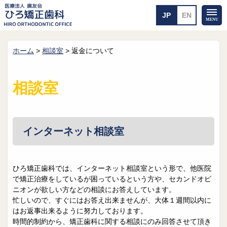
ホーム
>
相談室
>
返金について
ホーム
矯正治療について
当医院のご案内
治療のご案内
相談室
院長紹介
治療の流れ
院内探検
装置の見えない矯正
アクセス・案内
一般的な矯正
治療例
インターネット相談室
料金について
矯正治療のリスク
よくあるご質問
ひろ矯正歯科では、インターネット相談室という形で、他医院
で矯正治療をしているが困っているという方や、セカンドオピ
メール送信
相談室
ニオンが欲しい方などの相談にお答えしています。
忙しいので、すぐにはお答え出来ませんが、大体１週間以内に
皆さんの声
求人
はお返事出来るように努力しております。
時間的制約から、矯正歯科に関する相談にのみ回答させて頂き