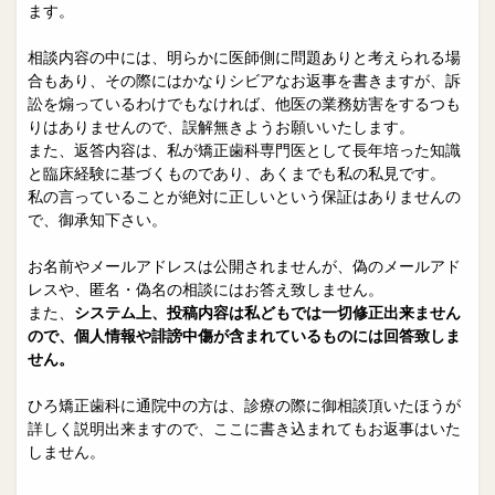
院長日誌
治療相談
ます。
スタッフブログ
サイトマップ
相談内容の中には、明らかに医師側に問題ありと考えられる場
合もあり、その際にはかなりシビアなお返事を書きますが、訴
訟を煽っているわけでもなければ、他医の業務妨害をするつも
0263-54-6622
りはありませんので、誤解無きようお願いいたします。
また、返答内容は、私が矯正歯科専門医として長年培った知識
と臨床経験に基づくものであり、あくまでも私の私見です。
MAILはこちら
私の言っていることが絶対に正しいという保証はありませんの
で、御承知下さい。
お名前やメールアドレスは公開されませんが、偽のメールアド
レスや、匿名・偽名の相談にはお答え致しません。
また、
システム上、投稿内容は私どもでは一切修正出来ません
ので、個人情報や誹謗中傷が含まれているものには回答致しま
せん。
ひろ矯正歯科に通院中の方は、診療の際に御相談頂いたほうが
詳しく説明出来ますので、ここに書き込まれてもお返事はいた
しません。