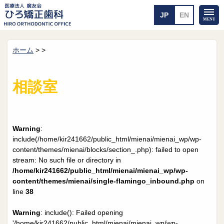
ホーム
>
>
ホーム
矯正治療について
当医院のご案内
治療のご案内
相談室
院長紹介
治療の流れ
院内探検
装置の見えない矯正
アクセス・案内
一般的な矯正
治療例
Warning
:
料金について
include(/home/kir241662/public_html/mienai/mienai_wp/wp-
content/themes/mienai/blocks/section_.php): failed to open
矯正治療のリスク
よくあるご質問
stream: No such file or directory in
/home/kir241662/public_html/mienai/mienai_wp/wp-
メール送信
相談室
content/themes/mienai/single-flamingo_inbound.php
on
line
38
皆さんの声
求人
Warning
: include(): Failed opening
'/home/kir241662/public_html/mienai/mienai_wp/wp-