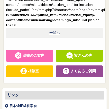
院長日誌
治療相談
content/themes/mienai/blocks/section_.php' for inclusion
(include_path='.:/opt/remi/php74/root/usr/share/pear:/opt/remi/php
スタッフブログ
サイトマップ
in
/home/kir241662/public_html/mienai/mienai_wp/wp-
content/themes/mienai/single-flamingo_inbound.php
on
line
38
0263-54-6622
一覧へ
MAILはこちら
治療のご案内
皆さんの声
相談室
よくあるご質問
リンク
日本矯正歯科学会