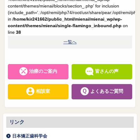
院長日誌
治療相談
content/themes/mienai/blocks/section_.php' for inclusion
(include_path='.:/opt/remi/php74/root/usr/share/pear:/opt/remi/php
スタッフブログ
サイトマップ
in
/home/kir241662/public_html/mienai/mienai_wp/wp-
content/themes/mienai/single-flamingo_inbound.php
on
line
38
0263-54-6622
一覧へ
MAILはこちら
治療のご案内
皆さんの声
相談室
よくあるご質問
リンク
日本矯正歯科学会