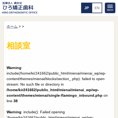
ホーム
>
>
ホーム
矯正治療について
当医院のご案内
治療のご案内
相談室
院長紹介
治療の流れ
院内探検
装置の見えない矯正
アクセス・案内
一般的な矯正
治療例
Warning
:
料金について
include(/home/kir241662/public_html/mienai/mienai_wp/wp-
content/themes/mienai/blocks/section_.php): failed to open
矯正治療のリスク
よくあるご質問
stream: No such file or directory in
/home/kir241662/public_html/mienai/mienai_wp/wp-
メール送信
相談室
content/themes/mienai/single-flamingo_inbound.php
on
line
38
皆さんの声
求人
Warning
: include(): Failed opening
'/home/kir241662/public_html/mienai/mienai_wp/wp-