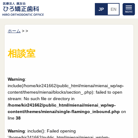
ホーム
>
>
ホーム
矯正治療について
当医院のご案内
治療のご案内
相談室
院長紹介
治療の流れ
院内探検
装置の見えない矯正
アクセス・案内
一般的な矯正
治療例
Warning
:
料金について
include(/home/kir241662/public_html/mienai/mienai_wp/wp-
content/themes/mienai/blocks/section_.php): failed to open
矯正治療のリスク
よくあるご質問
stream: No such file or directory in
/home/kir241662/public_html/mienai/mienai_wp/wp-
メール送信
相談室
content/themes/mienai/single-flamingo_inbound.php
on
line
38
皆さんの声
求人
Warning
: include(): Failed opening
'/home/kir241662/public_html/mienai/mienai_wp/wp-