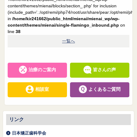
院長日誌
治療相談
content/themes/mienai/blocks/section_.php' for inclusion
(include_path='.:/opt/remi/php74/root/usr/share/pear:/opt/remi/php
スタッフブログ
サイトマップ
in
/home/kir241662/public_html/mienai/mienai_wp/wp-
content/themes/mienai/single-flamingo_inbound.php
on
line
38
0263-54-6622
一覧へ
MAILはこちら
治療のご案内
皆さんの声
相談室
よくあるご質問
リンク
日本矯正歯科学会