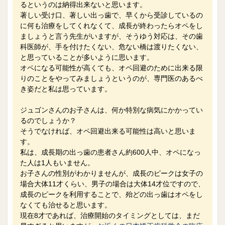
るというのは納得出来ないと思います。
著しい受け口、著しい出っ歯で、早くから受診しているの
に何も治療をしてくれなくて、成長が終わったらオペをし
ましょうと言う先生がいますが、そうゆう対応は、その歯
科医師が、手を付けたくない、危ない橋は渡りたくない、
と思っていることが多いように思います。
オペになる可能性が高くても、オペ回避のために出来る限
りのことをやってみましょうというのが、専門医のあるべ
き姿だと私は思っています。
ジュゴンさんのお子さんは、何か特別な病気にかかってい
るのでしょうか？
そうでなければ、オペ回避出来る可能性は高いと思いま
す。
私は、成長期の出っ歯の患者さん約600人中、オペになっ
た人は1人もいません。
お子さんの性別がわかりませんが、成長のピークは女子の
場合大体11才くらい、男子の場合は大体14才位ですので、
成長のピークを利用することで、殆どの出っ歯はオペをし
なくても治せると思います。
現在8才であれば、治療開始のタイミングとしては、まだ