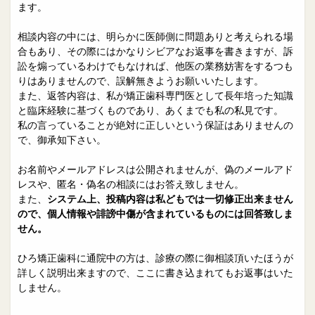
院長日誌
治療相談
ます。
スタッフブログ
サイトマップ
相談内容の中には、明らかに医師側に問題ありと考えられる場
合もあり、その際にはかなりシビアなお返事を書きますが、訴
訟を煽っているわけでもなければ、他医の業務妨害をするつも
0263-54-6622
りはありませんので、誤解無きようお願いいたします。
また、返答内容は、私が矯正歯科専門医として長年培った知識
と臨床経験に基づくものであり、あくまでも私の私見です。
MAILはこちら
私の言っていることが絶対に正しいという保証はありませんの
で、御承知下さい。
お名前やメールアドレスは公開されませんが、偽のメールアド
レスや、匿名・偽名の相談にはお答え致しません。
また、
システム上、投稿内容は私どもでは一切修正出来ません
ので、個人情報や誹謗中傷が含まれているものには回答致しま
せん。
ひろ矯正歯科に通院中の方は、診療の際に御相談頂いたほうが
詳しく説明出来ますので、ここに書き込まれてもお返事はいた
しません。