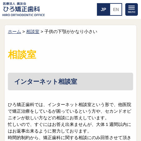
ホーム
>
相談室
>
子供の下顎がかなり小さい
ホーム
矯正治療について
当医院のご案内
治療のご案内
相談室
院長紹介
治療の流れ
院内探検
装置の見えない矯正
アクセス・案内
一般的な矯正
治療例
インターネット相談室
料金について
矯正治療のリスク
よくあるご質問
ひろ矯正歯科では、インターネット相談室という形で、他医院
で矯正治療をしているが困っているという方や、セカンドオピ
メール送信
相談室
ニオンが欲しい方などの相談にお答えしています。
忙しいので、すぐにはお答え出来ませんが、大体１週間以内に
皆さんの声
求人
はお返事出来るように努力しております。
時間的制約から、矯正歯科に関する相談にのみ回答させて頂き