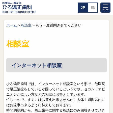
ホーム
>
相談室
>
もう一度質問させてください
ホーム
矯正治療について
当医院のご案内
治療のご案内
相談室
院長紹介
治療の流れ
院内探検
装置の見えない矯正
アクセス・案内
一般的な矯正
治療例
インターネット相談室
料金について
矯正治療のリスク
よくあるご質問
ひろ矯正歯科では、インターネット相談室という形で、他医院
で矯正治療をしているが困っているという方や、セカンドオピ
メール送信
相談室
ニオンが欲しい方などの相談にお答えしています。
忙しいので、すぐにはお答え出来ませんが、大体１週間以内に
皆さんの声
求人
はお返事出来るように努力しております。
時間的制約から、矯正歯科に関する相談にのみ回答させて頂き