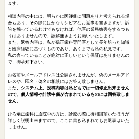
院長日誌
治療相談
ます。
スタッフブログ
サイトマップ
相談内容の中には、明らかに医師側に問題ありと考えられる場
合もあり、その際にはかなりシビアなお返事を書きますが、訴
訟を煽っているわけでもなければ、他医の業務妨害をするつも
0263-54-6622
りはありませんので、誤解無きようお願いいたします。
また、返答内容は、私が矯正歯科専門医として長年培った知識
と臨床経験に基づくものであり、あくまでも私の私見です。
MAILはこちら
私の言っていることが絶対に正しいという保証はありませんの
で、御承知下さい。
お名前やメールアドレスは公開されませんが、偽のメールアド
レスや、匿名・偽名の相談にはお答え致しません。
また、
システム上、投稿内容は私どもでは一切修正出来ません
ので、個人情報や誹謗中傷が含まれているものには回答致しま
せん。
ひろ矯正歯科に通院中の方は、診療の際に御相談頂いたほうが
詳しく説明出来ますので、ここに書き込まれてもお返事はいた
しません。