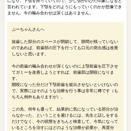
になり、下顎を持っていくので、少し顎がのびた印象になると
言われています。下顎をどのようにもっていくのかが想像でき
ません。今の噛み合わせは深くはありません。
ぷーちゃんさんへ
抜歯した部分のスペースが閉鎖して、隙間が残っていない
のであれば、前歯部の圧下を行っても口元の突出感は改善
しないと思います。
今の前歯の噛み合わせが深くないのに上顎前歯を圧下させ
てガミーを改善しようとすれば、前歯部は開咬になりま
す。
開咬になった分だけ下顎前歯を挺出させないといけないの
で、実際にはそのような治療を行う事は非常に稀です（も
ちろん例外もありますが）。
この先、何年も通って、結果的に気になっている部分が治
らなかった、ということを避けるには、先生と話しをする
だけでなく、今の状態をきちんと検査して、今気になって
いるところを治すにはどのような治療が必要か、再度分