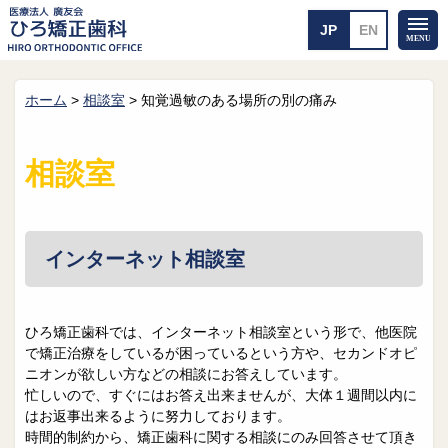
ホーム
>
相談室
>
知覚過敏のある場所の別の痛み
ホーム
矯正治療について
当医院のご案内
治療のご案内
相談室
院長紹介
治療の流れ
院内探検
装置の見えない矯正
アクセス・案内
一般的な矯正
治療例
インターネット相談室
料金について
矯正治療のリスク
よくあるご質問
ひろ矯正歯科では、インターネット相談室という形で、他医院
で矯正治療をしているが困っているという方や、セカンドオピ
メール送信
相談室
ニオンが欲しい方などの相談にお答えしています。
忙しいので、すぐにはお答え出来ませんが、大体１週間以内に
皆さんの声
求人
はお返事出来るように努力しております。
時間的制約から、矯正歯科に関する相談にのみ回答させて頂き