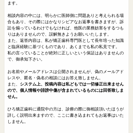
院長日誌
治療相談
ます。
スタッフブログ
サイトマップ
相談内容の中には、明らかに医師側に問題ありと考えられる場
合もあり、その際にはかなりシビアなお返事を書きますが、訴
訟を煽っているわけでもなければ、他医の業務妨害をするつも
0263-54-6622
りはありませんので、誤解無きようお願いいたします。
また、返答内容は、私が矯正歯科専門医として長年培った知識
と臨床経験に基づくものであり、あくまでも私の私見です。
MAILはこちら
私の言っていることが絶対に正しいという保証はありませんの
で、御承知下さい。
お名前やメールアドレスは公開されませんが、偽のメールアド
レスや、匿名・偽名の相談にはお答え致しません。
また、
システム上、投稿内容は私どもでは一切修正出来ません
ので、個人情報や誹謗中傷が含まれているものには回答致しま
せん。
ひろ矯正歯科に通院中の方は、診療の際に御相談頂いたほうが
詳しく説明出来ますので、ここに書き込まれてもお返事はいた
しません。