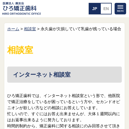
ホーム
>
相談室
>
永久歯が欠損していて乳歯が残っている場合
ホーム
矯正治療について
当医院のご案内
治療のご案内
相談室
院長紹介
治療の流れ
院内探検
装置の見えない矯正
アクセス・案内
一般的な矯正
治療例
インターネット相談室
料金について
矯正治療のリスク
よくあるご質問
ひろ矯正歯科では、インターネット相談室という形で、他医院
で矯正治療をしているが困っているという方や、セカンドオピ
メール送信
相談室
ニオンが欲しい方などの相談にお答えしています。
忙しいので、すぐにはお答え出来ませんが、大体１週間以内に
皆さんの声
求人
はお返事出来るように努力しております。
時間的制約から、矯正歯科に関する相談にのみ回答させて頂き