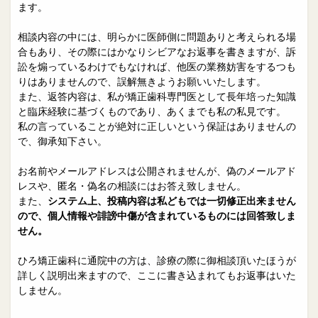
院長日誌
治療相談
ます。
スタッフブログ
サイトマップ
相談内容の中には、明らかに医師側に問題ありと考えられる場
合もあり、その際にはかなりシビアなお返事を書きますが、訴
訟を煽っているわけでもなければ、他医の業務妨害をするつも
0263-54-6622
りはありませんので、誤解無きようお願いいたします。
また、返答内容は、私が矯正歯科専門医として長年培った知識
と臨床経験に基づくものであり、あくまでも私の私見です。
MAILはこちら
私の言っていることが絶対に正しいという保証はありませんの
で、御承知下さい。
お名前やメールアドレスは公開されませんが、偽のメールアド
レスや、匿名・偽名の相談にはお答え致しません。
また、
システム上、投稿内容は私どもでは一切修正出来ません
ので、個人情報や誹謗中傷が含まれているものには回答致しま
せん。
ひろ矯正歯科に通院中の方は、診療の際に御相談頂いたほうが
詳しく説明出来ますので、ここに書き込まれてもお返事はいた
しません。