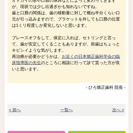
オトガイの形や口唇の厚みなどによって変わってきます
が、現状では少し出過ぎかも知れないですね。
歯と口唇の関係は、歯の移動量に対して概ね半分くらい口
元が引っ込みますので、ブラケットを外しても口唇の位置
は1ミリ程度しか変化しないと思います。
.
ブレースオフをして、保定に入れば、セトリングと言っ
て、歯が安定してくることもありますが、前歯はちょっと
キビシイような気がします。
再治療が必要かどうかは、
お近くの日本矯正歯科学会の臨
床指導医の先生
のところに相談に行って診て貰った方が良
いと思います。
.
- ひろ矯正歯科 院長 -
< 前へ
一覧へ
次へ >