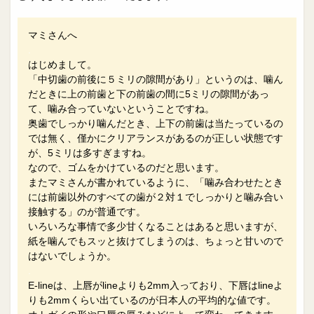
マミさんへ
.
はじめまして。
「中切歯の前後に５ミリの隙間があり」というのは、噛ん
だときに上の前歯と下の前歯の間に5ミリの隙間があっ
て、噛み合っていないということですね。
奥歯でしっかり噛んだとき、上下の前歯は当たっているの
では無く、僅かにクリアランスがあるのが正しい状態です
が、5ミリは多すぎますね。
なので、ゴムをかけているのだと思います。
またマミさんが書かれているように、「噛み合わせたとき
には前歯以外のすべての歯が２対１でしっかりと噛み合い
接触する」のが普通です。
いろいろな事情で多少甘くなることはあると思いますが、
紙を噛んでもスッと抜けてしまうのは、ちょっと甘いので
はないでしょうか。
.
E-lineは、上唇がlineよりも2mm入っており、下唇はlineよ
りも2mmくらい出ているのが日本人の平均的な値です。