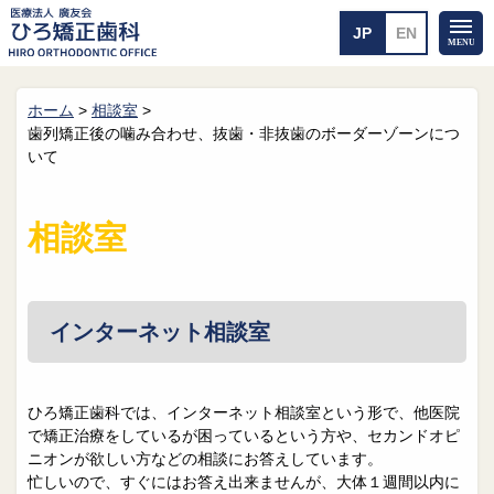
ホーム
>
相談室
>
ホーム
矯正治療について
歯列矯正後の噛み合わせ、抜歯・非抜歯のボーダーゾーンにつ
いて
当医院のご案内
治療のご案内
院長紹介
治療の流れ
院内探検
装置の見えない矯正
相談室
アクセス・案内
一般的な矯正
治療例
料金について
インターネット相談室
矯正治療のリスク
よくあるご質問
メール送信
相談室
ひろ矯正歯科では、インターネット相談室という形で、他医院
で矯正治療をしているが困っているという方や、セカンドオピ
皆さんの声
求人
ニオンが欲しい方などの相談にお答えしています。
忙しいので、すぐにはお答え出来ませんが、大体１週間以内に