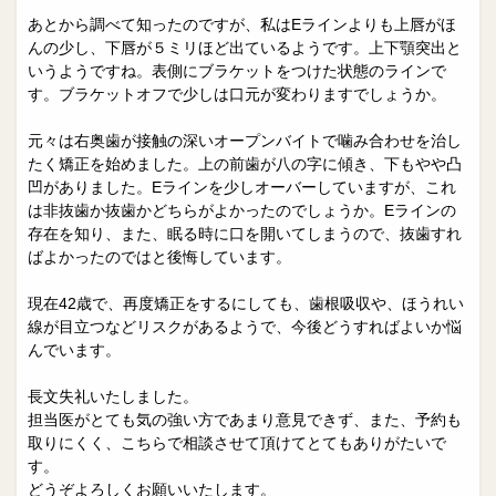
あとから調べて知ったのですが、私はEラインよりも上唇がほ
んの少し、下唇が５ミリほど出ているようです。上下顎突出と
いうようですね。表側にブラケットをつけた状態のラインで
す。ブラケットオフで少しは口元が変わりますでしょうか。
元々は右奥歯が接触の深いオープンバイトで噛み合わせを治し
たく矯正を始めました。上の前歯が八の字に傾き、下もやや凸
凹がありました。Eラインを少しオーバーしていますが、これ
は非抜歯か抜歯かどちらがよかったのでしょうか。Eラインの
存在を知り、また、眠る時に口を開いてしまうので、抜歯すれ
ばよかったのではと後悔しています。
現在42歳で、再度矯正をするにしても、歯根吸収や、ほうれい
線が目立つなどリスクがあるようで、今後どうすればよいか悩
んでいます。
長文失礼いたしました。
担当医がとても気の強い方であまり意見できず、また、予約も
取りにくく、こちらで相談させて頂けてとてもありがたいで
す。
どうぞよろしくお願いいたします。