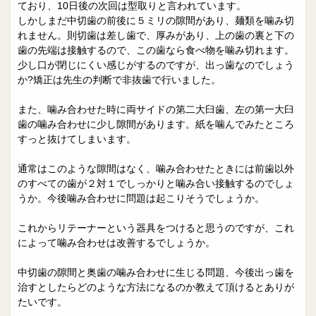
ており、10日後の次回は型取りと言われています。
しかしまだ中切歯の前後に５ミリの隙間があり、麺類を噛み切
れません。則切歯は差し歯で、厚みがあり、上の歯の裏と下の
歯の先端は接触するので、この歯なら食べ物を噛み切れます。
少し口が閉じにくい感じがするのですが、出っ歯なのでしょう
か?矯正は先生の判断で非抜歯で行いました。
また、噛み合わせた時に両サイドの第二大臼歯、左の第一大臼
歯の噛み合わせに少し隙間があります。紙を噛んでみたところ
すっと抜けてしまいます。
通常はこのような隙間はなく、噛み合わせたときには前歯以外
のすべての歯が２対１でしっかりと噛み合い接触するのでしょ
うか。今後噛み合わせに問題は起こりそうでしょうか。
これからリテーナーという器具をつけると思うのですが、これ
によって噛み合わせは改善するでしょうか。
中切歯の隙間と奥歯の噛み合わせに生じる問題、今後出っ歯を
治すとしたらどのような方法になるのか教えて頂けるとありが
たいです。