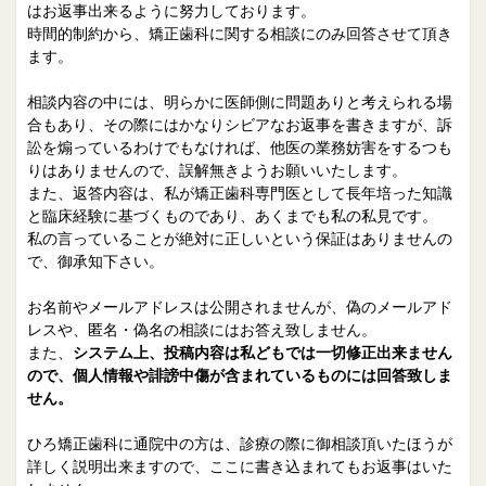
院長日誌
治療相談
はお返事出来るように努力しております。
時間的制約から、矯正歯科に関する相談にのみ回答させて頂き
スタッフブログ
サイトマップ
ます。
相談内容の中には、明らかに医師側に問題ありと考えられる場
0263-54-6622
合もあり、その際にはかなりシビアなお返事を書きますが、訴
訟を煽っているわけでもなければ、他医の業務妨害をするつも
りはありませんので、誤解無きようお願いいたします。
MAILはこちら
また、返答内容は、私が矯正歯科専門医として長年培った知識
と臨床経験に基づくものであり、あくまでも私の私見です。
私の言っていることが絶対に正しいという保証はありませんの
で、御承知下さい。
お名前やメールアドレスは公開されませんが、偽のメールアド
レスや、匿名・偽名の相談にはお答え致しません。
また、
システム上、投稿内容は私どもでは一切修正出来ません
ので、個人情報や誹謗中傷が含まれているものには回答致しま
せん。
ひろ矯正歯科に通院中の方は、診療の際に御相談頂いたほうが
詳しく説明出来ますので、ここに書き込まれてもお返事はいた