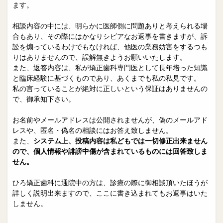
院長日誌
治療相談
ます。
スタッフブログ
サイトマップ
相談内容の中には、明らかに医師側に問題ありと考えられる場
合もあり、その際にはかなりシビアなお返事を書きますが、訴
訟を煽っているわけでもなければ、他医の業務妨害をするつも
0263-54-6622
りはありませんので、誤解無きようお願いいたします。
また、返答内容は、私が矯正歯科専門医として長年培った知識
と臨床経験に基づくものであり、あくまでも私の私見です。
MAILはこちら
私の言っていることが絶対に正しいという保証はありませんの
で、御承知下さい。
お名前やメールアドレスは公開されませんが、偽のメールアド
レスや、匿名・偽名の相談にはお答え致しません。
また、
システム上、投稿内容は私どもでは一切修正出来ません
ので、個人情報や誹謗中傷が含まれているものには回答致しま
せん。
ひろ矯正歯科に通院中の方は、診療の際に御相談頂いたほうが
詳しく説明出来ますので、ここに書き込まれてもお返事はいた
しません。