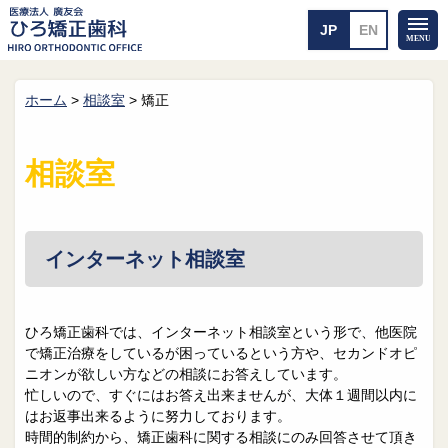
ホーム
>
相談室
>
矯正
ホーム
矯正治療について
当医院のご案内
治療のご案内
相談室
院長紹介
治療の流れ
院内探検
装置の見えない矯正
アクセス・案内
一般的な矯正
治療例
インターネット相談室
料金について
矯正治療のリスク
よくあるご質問
ひろ矯正歯科では、インターネット相談室という形で、他医院
で矯正治療をしているが困っているという方や、セカンドオピ
メール送信
相談室
ニオンが欲しい方などの相談にお答えしています。
忙しいので、すぐにはお答え出来ませんが、大体１週間以内に
皆さんの声
求人
はお返事出来るように努力しております。
時間的制約から、矯正歯科に関する相談にのみ回答させて頂き