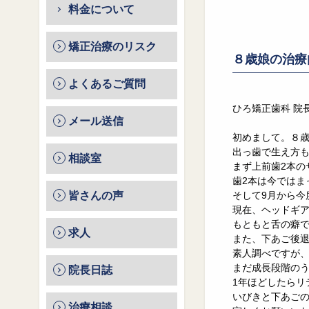
料金について
矯正治療のリスク
８歳娘の治療
よくあるご質問
ひろ矯正歯科 院
メール送信
初めまして。８
出っ歯で生え方
相談室
まず上前歯2本の
歯2本は今ではま
皆さんの声
そして9月から今
現在、ヘッドギア
もともと舌の癖
求人
また、下あご後
素人調べですが
まだ成長段階の
院長日誌
1年ほどしたらリ
いびきと下あご
治療相談