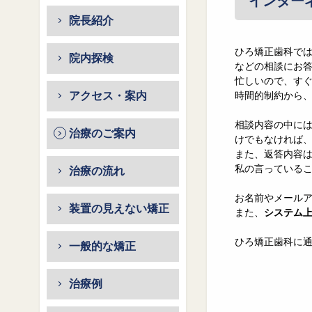
インター
院長紹介
ひろ矯正歯科で
院内探検
などの相談にお
忙しいので、す
アクセス・案内
時間的制約から
相談内容の中に
治療のご案内
けでもなければ
また、返答内容
私の言っている
治療の流れ
お名前やメール
装置の見えない矯正
また、
システム
ひろ矯正歯科に
一般的な矯正
治療例