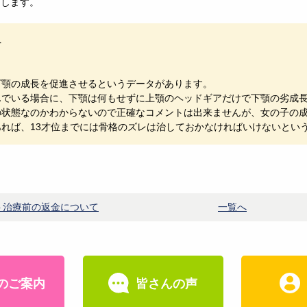
たします。
へ
。
下顎の成長を促進させるというデータがあります。
んでいる場合に、下顎は何もせずに上顎のヘッドギアだけで下顎の劣成
の状態なのかわからないので正確なコメントは出来ませんが、女の子の成
あれば、13才位までには骨格のズレは治しておかなければいけないとい
ト治療前の返金について
一覧へ
のご案内
皆さんの声