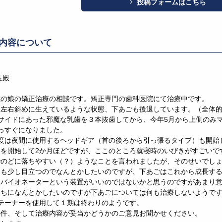
投稿フォームはこちら
内容について
長殿
歳の娘の矯正治療の相談です。矯正専門の歯科医院にて治療中です。
も左右斜めに生えているような状態、下あごも後退しています。（全体
サイドにあった邪魔な乳歯を３本抜歯してから、今年5月から上側のみ
っすぐになりました。
度は夜間に使用するヘッドギア（首の後ろから引っ張るタイプ）も開始
を開始して2か月ほどですが、ここのところ就寝時のいびきがすごいで
でのどに落ちやすい（？）ようなことを言われましたが、そのせいでし
退も少し目立つのでなんとかしたいのですが、下あごはこれから成長す
、バイオネーターという装置がいいのではないかと思うのですがあまり
うちになんとかしたいのですが下あごについては何も治療しないようで
テーナーを使用して１期は終わりのようです。
の件、そして治療内容が妥当かどうかのご意見お聞かせください。