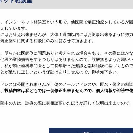
ネット相談室
は、インターネット相談室という形で、他医院で矯正治療をしているが
答えしています。
ぐにはお答え出来ませんが、大体１週間以内にはお返事出来るように努
、矯正歯科に関する相談にのみ回答させて頂きます。
は、明らかに医師側に問題ありと考えられる場合もあり、その際にはか
、他医の業務妨害をするつもりはありませんので、誤解無きようお願い
は、私が矯正歯科専門医として長年培った知識と臨床経験に基づくもの
ことが絶対に正しいという保証はありませんので、御承知下さい。
アドレスは公開されませんが、偽のメールアドレスや、匿名・偽名の相
上、投稿内容は私どもでは一切修正出来ませんので、個人情報や誹謗中
通院中の方は、診療の際に御相談頂いたほうが詳しく説明出来ますので