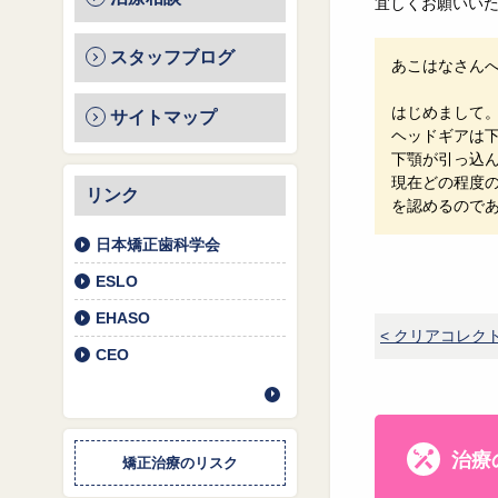
宜しくお願いい
スタッフブログ
あこはなさん
はじめまして
サイトマップ
ヘッドギアは
下顎が引っ込
現在どの程度
リンク
を認めるので
日本矯正歯科学会
ESLO
EHASO
< クリアコレク
CEO
治療
矯正治療のリスク