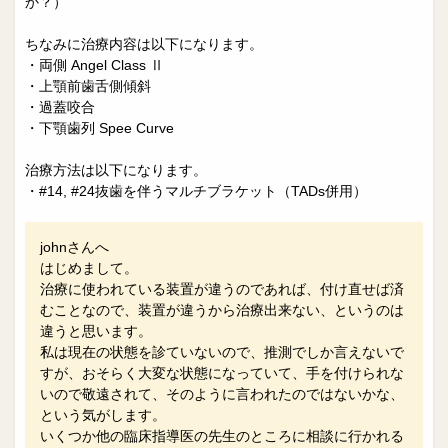
か？）
ちなみに治療内容は以下になります。
・両側 Angel Class Ⅱ
・上顎前歯舌側傾斜
・過蓋咬合
・下顎歯列 Spee Curve
治療方法は以下になります。
・#14, #24抜歯を伴うマルチブラケット（TADs併用）
johnさんへ
はじめまして。
治療に使われている装置が違うのであれば、付け直せば済
むことなので、装置が違うから治療出来ない、というのは
違うと思います。
私は現在の状態を診ていないので、推測でしか言えないで
すが、おそらく大変な状態になっていて、手を付けられな
いので敬遠されて、そのように言われたのではないかな、
という気がします。
いくつか他の臨床指導医の先生のところに相談に行かれる