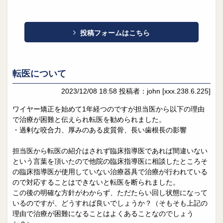
投稿フォームはこちら
転医について
2023/12/08 18:58
投稿者：john
[xxx.238.6.225]
ワイヤー矯正を始めて1年経つのですが担当医から以下の理由
で治療が困難と伝えられ転医を勧められました。
・過剰な咬合力、厚みのある皮質骨、長い歯根長の影響
担当医から転医の紹介はされず臨床指導医であれば間違いない
という言葉を頂いたので他院の臨床指導医に相談したところそ
の臨床指導医が使用していない治療器具で治療が行われている
ので対応することはできないと転医を断られました。
この後の明確な方針がわからず、ただたらい回し状態になって
いるのですが、どうすれば良いでしょうか？（そもそも上記の
理由で治療が困難になることはよくあることなのでしょう