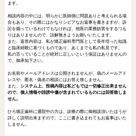
院長日誌
治療相談
ます。
スタッフブログ
サイトマップ
相談内容の中には、明らかに医師側に問題ありと考えられる場
合もあり、その際にはかなりシビアなお返事を書きますが、訴
訟を煽っているわけでもなければ、他医の業務妨害をするつも
0263-54-6622
りはありませんので、誤解無きようお願いいたします。
また、返答内容は、私が矯正歯科専門医として長年培った知識
と臨床経験に基づくものであり、あくまでも私の私見です。
MAILはこちら
私の言っていることが絶対に正しいという保証はありませんの
で、御承知下さい。
お名前やメールアドレスは公開されませんが、偽のメールアド
レスや、匿名・偽名の相談にはお答え致しません。
また、
システム上、投稿内容は私どもでは一切修正出来ません
ので、個人情報や誹謗中傷が含まれているものには回答致しま
せん。
ひろ矯正歯科に通院中の方は、診療の際に御相談頂いたほうが
詳しく説明出来ますので、ここに書き込まれてもお返事はいた
しません。