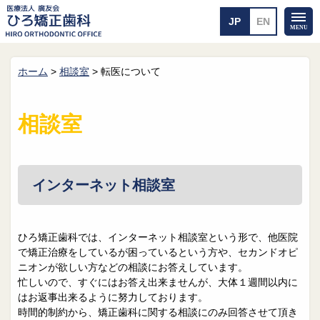
ホーム
>
相談室
>
転医について
ホーム
矯正治療について
当医院のご案内
治療のご案内
相談室
院長紹介
治療の流れ
院内探検
装置の見えない矯正
アクセス・案内
一般的な矯正
治療例
インターネット相談室
料金について
矯正治療のリスク
よくあるご質問
ひろ矯正歯科では、インターネット相談室という形で、他医院
で矯正治療をしているが困っているという方や、セカンドオピ
メール送信
相談室
ニオンが欲しい方などの相談にお答えしています。
忙しいので、すぐにはお答え出来ませんが、大体１週間以内に
皆さんの声
求人
はお返事出来るように努力しております。
時間的制約から、矯正歯科に関する相談にのみ回答させて頂き