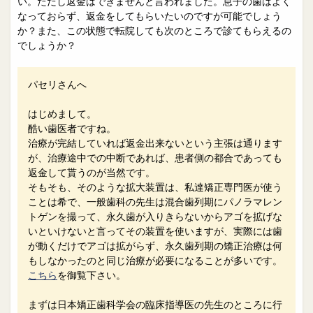
い。ただし返金はできませんと言われました。息子の歯はよく
なっておらず、返金をしてもらいたいのですが可能でしょう
か？また、この状態で転院しても次のところで診てもらえるの
でしょうか？
パセリさんへ
はじめまして。
酷い歯医者ですね。
治療が完結していれば返金出来ないという主張は通ります
が、治療途中での中断であれば、患者側の都合であっても
返金して貰うのが当然です。
そもそも、そのような拡大装置は、私達矯正専門医が使う
ことは希で、一般歯科の先生は混合歯列期にパノラマレン
トゲンを撮って、永久歯が入りきらないからアゴを拡げな
いといけないと言ってその装置を使いますが、実際には歯
が動くだけでアゴは拡がらず、永久歯列期の矯正治療は何
もしなかったのと同じ治療が必要になることが多いです。
こちら
を御覧下さい。
まずは日本矯正歯科学会の臨床指導医の先生のところに行