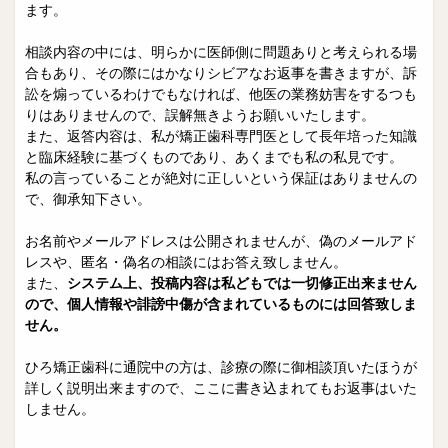
院長日誌
治療相談
ます。
スタッフブログ
サイトマップ
相談内容の中には、明らかに医師側に問題ありと考えられる場
合もあり、その際にはかなりシビアなお返事を書きますが、訴
訟を煽っているわけでもなければ、他医の業務妨害をするつも
0263-54-6622
りはありませんので、誤解無きようお願いいたします。
また、返答内容は、私が矯正歯科専門医として長年培った知識
と臨床経験に基づくものであり、あくまでも私の私見です。
MAILはこちら
私の言っていることが絶対に正しいという保証はありませんの
で、御承知下さい。
お名前やメールアドレスは公開されませんが、偽のメールアド
レスや、匿名・偽名の相談にはお答え致しません。
また、
システム上、投稿内容は私どもでは一切修正出来ません
ので、個人情報や誹謗中傷が含まれているものには回答致しま
せん。
ひろ矯正歯科に通院中の方は、診療の際に御相談頂いたほうが
詳しく説明出来ますので、ここに書き込まれてもお返事はいた
しません。