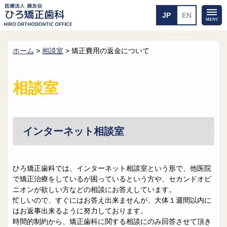
ホーム
>
相談室
>
矯正費用の返金について
ホーム
矯正治療について
当医院のご案内
治療のご案内
相談室
院長紹介
治療の流れ
院内探検
装置の見えない矯正
アクセス・案内
一般的な矯正
治療例
インターネット相談室
料金について
矯正治療のリスク
よくあるご質問
ひろ矯正歯科では、インターネット相談室という形で、他医院
で矯正治療をしているが困っているという方や、セカンドオピ
メール送信
相談室
ニオンが欲しい方などの相談にお答えしています。
忙しいので、すぐにはお答え出来ませんが、大体１週間以内に
皆さんの声
求人
はお返事出来るように努力しております。
時間的制約から、矯正歯科に関する相談にのみ回答させて頂き