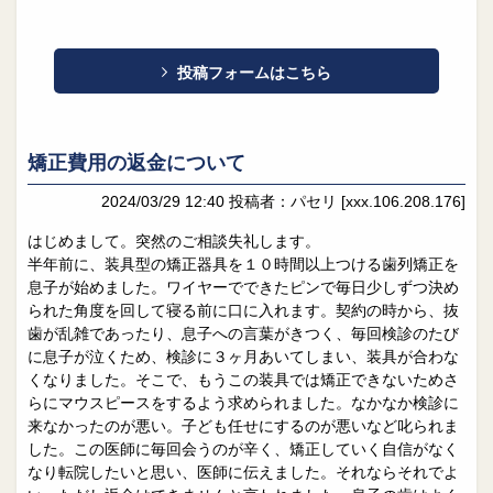
投稿フォームはこちら
矯正費用の返金について
2024/03/29 12:40
投稿者：パセリ
[xxx.106.208.176]
はじめまして。突然のご相談失礼します。
半年前に、装具型の矯正器具を１０時間以上つける歯列矯正を
息子が始めました。ワイヤーでできたピンで毎日少しずつ決め
られた角度を回して寝る前に口に入れます。契約の時から、抜
歯が乱雑であったり、息子への言葉がきつく、毎回検診のたび
に息子が泣くため、検診に３ヶ月あいてしまい、装具が合わな
くなりました。そこで、もうこの装具では矯正できないためさ
らにマウスピースをするよう求められました。なかなか検診に
来なかったのが悪い。子ども任せにするのが悪いなど叱られま
した。この医師に毎回会うのが辛く、矯正していく自信がなく
なり転院したいと思い、医師に伝えました。それならそれでよ