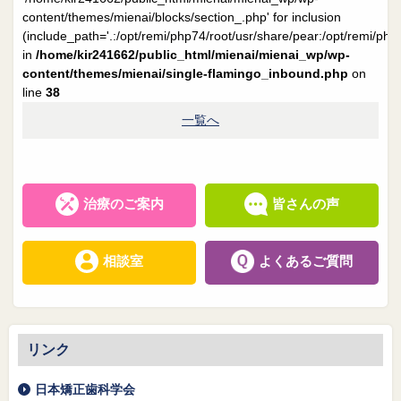
院長日誌
治療相談
content/themes/mienai/blocks/section_.php' for inclusion
(include_path='.:/opt/remi/php74/root/usr/share/pear:/opt/remi/php
スタッフブログ
サイトマップ
in
/home/kir241662/public_html/mienai/mienai_wp/wp-
content/themes/mienai/single-flamingo_inbound.php
on
line
38
0263-54-6622
一覧へ
MAILはこちら
治療のご案内
皆さんの声
相談室
よくあるご質問
リンク
日本矯正歯科学会