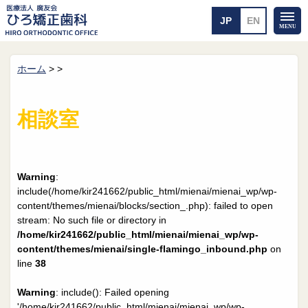
ホーム
>
>
ホーム
矯正治療について
当医院のご案内
治療のご案内
相談室
院長紹介
治療の流れ
院内探検
装置の見えない矯正
アクセス・案内
一般的な矯正
治療例
Warning
:
料金について
include(/home/kir241662/public_html/mienai/mienai_wp/wp-
content/themes/mienai/blocks/section_.php): failed to open
矯正治療のリスク
よくあるご質問
stream: No such file or directory in
/home/kir241662/public_html/mienai/mienai_wp/wp-
メール送信
相談室
content/themes/mienai/single-flamingo_inbound.php
on
line
38
皆さんの声
求人
Warning
: include(): Failed opening
'/home/kir241662/public_html/mienai/mienai_wp/wp-