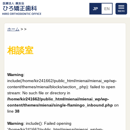
ホーム
>
>
ホーム
矯正治療について
当医院のご案内
治療のご案内
相談室
院長紹介
治療の流れ
院内探検
装置の見えない矯正
アクセス・案内
一般的な矯正
治療例
Warning
:
料金について
include(/home/kir241662/public_html/mienai/mienai_wp/wp-
content/themes/mienai/blocks/section_.php): failed to open
矯正治療のリスク
よくあるご質問
stream: No such file or directory in
/home/kir241662/public_html/mienai/mienai_wp/wp-
メール送信
相談室
content/themes/mienai/single-flamingo_inbound.php
on
line
38
皆さんの声
求人
Warning
: include(): Failed opening
'/home/kir241662/public_html/mienai/mienai_wp/wp-