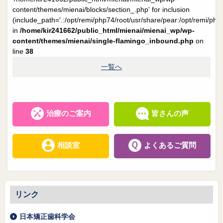
院長日誌
治療相談
content/themes/mienai/blocks/section_.php' for inclusion
(include_path='.:/opt/remi/php74/root/usr/share/pear:/opt/remi/php
スタッフブログ
サイトマップ
in
/home/kir241662/public_html/mienai/mienai_wp/wp-
content/themes/mienai/single-flamingo_inbound.php
on
line
38
0263-54-6622
一覧へ
MAILはこちら
治療のご案内
皆さんの声
相談室
よくあるご質問
リンク
日本矯正歯科学会