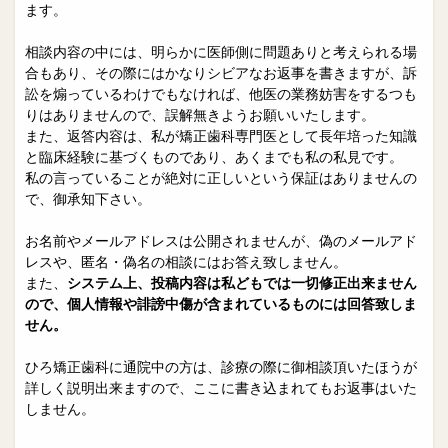
院長日誌
治療相談
ます。
スタッフブログ
サイトマップ
相談内容の中には、明らかに医師側に問題ありと考えられる場
合もあり、その際にはかなりシビアなお返事を書きますが、訴
訟を煽っているわけでもなければ、他医の業務妨害をするつも
0263-54-6622
りはありませんので、誤解無きようお願いいたします。
また、返答内容は、私が矯正歯科専門医として長年培った知識
と臨床経験に基づくものであり、あくまでも私の私見です。
MAILはこちら
私の言っていることが絶対に正しいという保証はありませんの
で、御承知下さい。
お名前やメールアドレスは公開されませんが、偽のメールアド
レスや、匿名・偽名の相談にはお答え致しません。
また、
システム上、投稿内容は私どもでは一切修正出来ません
ので、個人情報や誹謗中傷が含まれているものには回答致しま
せん。
ひろ矯正歯科に通院中の方は、診療の際に御相談頂いたほうが
詳しく説明出来ますので、ここに書き込まれてもお返事はいた
しません。