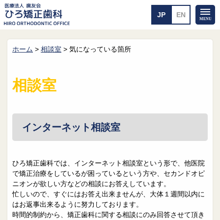
ホーム
>
相談室
>
気になっている箇所
ホーム
矯正治療について
当医院のご案内
治療のご案内
相談室
院長紹介
治療の流れ
院内探検
装置の見えない矯正
アクセス・案内
一般的な矯正
治療例
インターネット相談室
料金について
矯正治療のリスク
よくあるご質問
ひろ矯正歯科では、インターネット相談室という形で、他医院
で矯正治療をしているが困っているという方や、セカンドオピ
メール送信
相談室
ニオンが欲しい方などの相談にお答えしています。
忙しいので、すぐにはお答え出来ませんが、大体１週間以内に
皆さんの声
求人
はお返事出来るように努力しております。
時間的制約から、矯正歯科に関する相談にのみ回答させて頂き