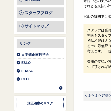
来院ごとの支払い
それとも支払い
スタッフブログ
沢山の質問申し
サイトマップ
スタッフは受
初診をスタッ
初診相談は３
リンク
るのに最低限
考えます。 
日本矯正歯科学会
費用の支払い
ESLO
いて頂ければ
EHASO
CEO
< またまた妊娠
矯正治療のリスク