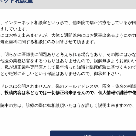
ネット相談室
は、インターネット相談室という形で、他医院で矯正治療をしているが
答えしています。
ぐにはお答え出来ませんが、大体１週間以内にはお返事出来るように努
、矯正歯科に関する相談にのみ回答させて頂きます。
は、明らかに医師側に問題ありと考えられる場合もあり、その際にはか
、他医の業務妨害をするつもりはありませんので、誤解無きようお願い
は、私が矯正歯科専門医として長年培った知識と臨床経験に基づくもの
ことが絶対に正しいという保証はありませんので、御承知下さい。
アドレスは公開されませんが、偽のメールアドレスや、匿名・偽名の相
上、投稿内容は私どもでは一切修正出来ませんので、個人情報や誹謗中
通院中の方は、診療の際に御相談頂いたほうが詳しく説明出来ますので