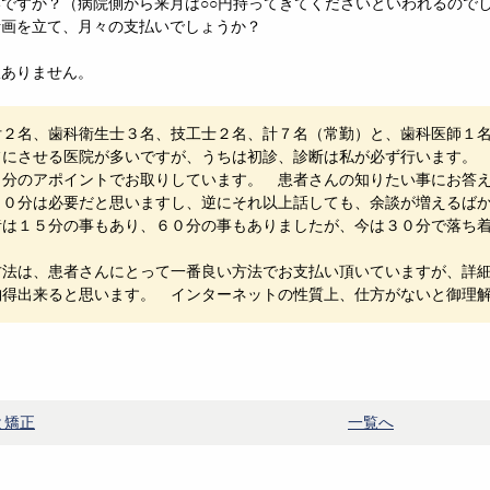
ですか？（病院側から来月は○○円持ってきてくださいといわれるので
計画を立て、月々の支払いでしょうか？
訳ありません。
付２名、歯科衛生士３名、技工士２名、計７名（常勤）と、歯科医師１
フにさせる医院が多いですが、うちは初診、診断は私が必ず行います
０分のアポイントでお取りしています。 患者さんの知りたい事にお答
３０分は必要だと思いますし、逆にそれ以上話しても、余談が増えるば
昔は１５分の事もあり、６０分の事もありましたが、今は３０分で落ち
方法は、患者さんにとって一番良い方法でお支払い頂いていますが、詳
納得出来ると思います。 インターネットの性質上、仕方がないと御理
と矯正
一覧へ