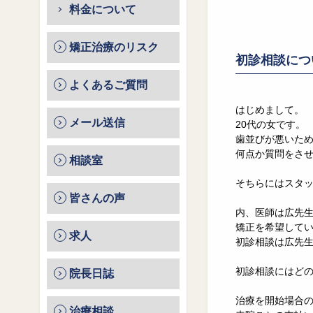
料金について
矯正治療のリスク
初診相談につ
よくあるご質問
はじめまして。
メール送信
20代の女です。
歯並びが悪いた
何点か質問をさ
相談室
そちらにはスタ
皆さんの声
内、医師は広先
矯正を希望して
求人
初診相談は広先
初診相談にはど
院長日誌
治療を開始場合
治療相談