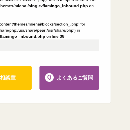
/themes/mienai/single-flamingo_inbound.php
on
content/themes/mienai/blocks/section_.php' for
hare/php:/usr/share/pear:/usr/share/php') in
e-flamingo_inbound.php
on line
38
相談室
よくあるご質問