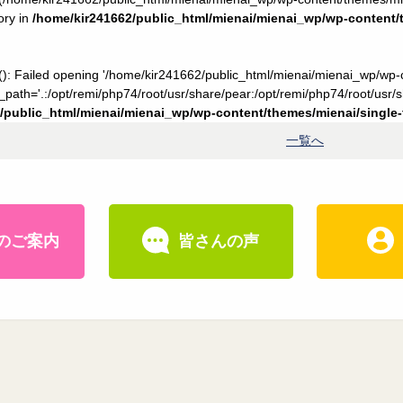
tory in
/home/kir241662/public_html/mienai/mienai_wp/wp-content
e(): Failed opening '/home/kir241662/public_html/mienai/mienai_wp/wp-
e_path='.:/opt/remi/php74/root/usr/share/pear:/opt/remi/php74/root/usr/s
/public_html/mienai/mienai_wp/wp-content/themes/mienai/singl
一覧へ
のご案内
皆さんの声