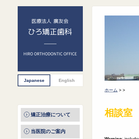
ホーム
>
>
相談室
矯正治療について
当医院のご案内
Warning
: includ