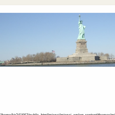
e(/home/kir241662/public_html/mienai/mienai_wp/wp-content/themes/mie