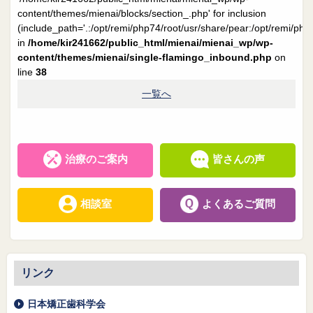
院長日誌
治療相談
content/themes/mienai/blocks/section_.php' for inclusion
(include_path='.:/opt/remi/php74/root/usr/share/pear:/opt/remi/php
スタッフブログ
サイトマップ
in
/home/kir241662/public_html/mienai/mienai_wp/wp-
content/themes/mienai/single-flamingo_inbound.php
on
line
38
0263-54-6622
一覧へ
MAILはこちら
治療のご案内
皆さんの声
相談室
よくあるご質問
リンク
日本矯正歯科学会