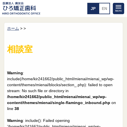
ホーム
>
>
ホーム
矯正治療について
当医院のご案内
治療のご案内
相談室
院長紹介
治療の流れ
院内探検
装置の見えない矯正
アクセス・案内
一般的な矯正
治療例
Warning
:
料金について
include(/home/kir241662/public_html/mienai/mienai_wp/wp-
content/themes/mienai/blocks/section_.php): failed to open
矯正治療のリスク
よくあるご質問
stream: No such file or directory in
/home/kir241662/public_html/mienai/mienai_wp/wp-
メール送信
相談室
content/themes/mienai/single-flamingo_inbound.php
on
line
38
皆さんの声
求人
Warning
: include(): Failed opening
'/home/kir241662/public_html/mienai/mienai_wp/wp-