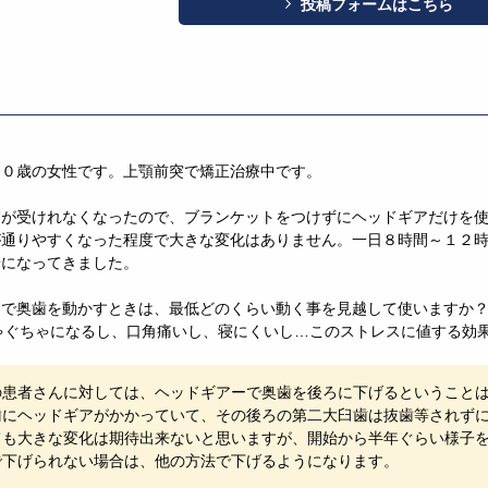
投稿フォームはこちら
２０歳の女性です。上顎前突で矯正治療中です。
療が受けれなくなったので、ブランケットをつけずにヘッドギアだけを
通りやすくなった程度で大きな変化はありません。一日８時間～１２時
安になってきました。
で奥歯を動かすときは、最低どのくらい動く事を見越して使いますか？今
ゃぐちゃになるし、口角痛いし、寝にくいし…このストレスに値する効
の患者さんに対しては、ヘッドギアーで奥歯を後ろに下げるということ
歯にヘッドギアがかかっていて、その後ろの第二大臼歯は抜歯等されず
ても大きな変化は期待出来ないと思いますが、開始から半年ぐらい様子
で下げられない場合は、他の方法で下げるようになります。