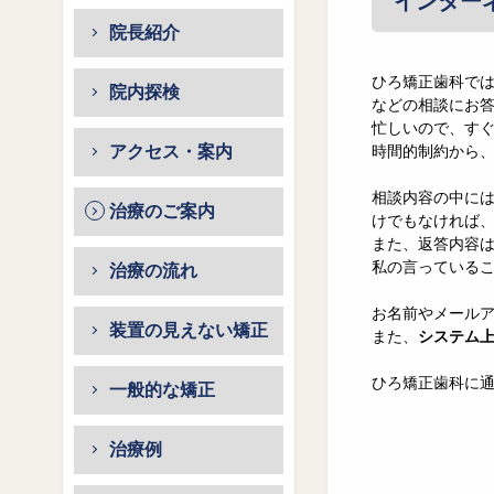
インター
院長紹介
ひろ矯正歯科で
院内探検
などの相談にお
忙しいので、す
アクセス・案内
時間的制約から
相談内容の中に
治療のご案内
けでもなければ
また、返答内容
私の言っている
治療の流れ
お名前やメール
装置の見えない矯正
また、
システム
ひろ矯正歯科に
一般的な矯正
治療例