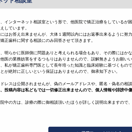
ネット相談室
は、インターネット相談室という形で、他医院で矯正治療をしているが
答えしています。
ぐにはお答え出来ませんが、大体１週間以内にはお返事出来るように努
、矯正歯科に関する相談にのみ回答させて頂きます。
は、明らかに医師側に問題ありと考えられる場合もあり、その際にはか
、他医の業務妨害をするつもりはありませんので、誤解無きようお願い
は、私が矯正歯科専門医として長年培った知識と臨床経験に基づくもの
ことが絶対に正しいという保証はありませんので、御承知下さい。
アドレスは公開されませんが、偽のメールアドレスや、匿名・偽名の相
上、投稿内容は私どもでは一切修正出来ませんので、個人情報や誹謗中
通院中の方は、診療の際に御相談頂いたほうが詳しく説明出来ますので