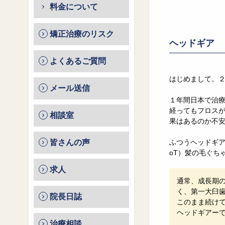
料金について
矯正治療のリスク
ヘッドギア
よくあるご質問
はじめまして。
メール送信
１年間日本で治
経ってもフロスが
相談室
果はあるのか不
皆さんの声
ふつうヘッドギア
oT）髪の毛ぐち
求人
通常、成長期
く、第一大臼
院長日誌
このまま続け
ヘッドギアー
治療相談