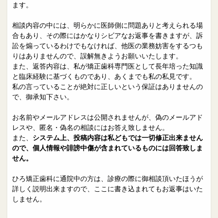
院長日誌
治療相談
ます。
スタッフブログ
サイトマップ
相談内容の中には、明らかに医師側に問題ありと考えられる場
合もあり、その際にはかなりシビアなお返事を書きますが、訴
訟を煽っているわけでもなければ、他医の業務妨害をするつも
0263-54-6622
りはありませんので、誤解無きようお願いいたします。
また、返答内容は、私が矯正歯科専門医として長年培った知識
と臨床経験に基づくものであり、あくまでも私の私見です。
MAILはこちら
私の言っていることが絶対に正しいという保証はありませんの
で、御承知下さい。
お名前やメールアドレスは公開されませんが、偽のメールアド
レスや、匿名・偽名の相談にはお答え致しません。
また、
システム上、投稿内容は私どもでは一切修正出来ません
ので、個人情報や誹謗中傷が含まれているものには回答致しま
せん。
ひろ矯正歯科に通院中の方は、診療の際に御相談頂いたほうが
詳しく説明出来ますので、ここに書き込まれてもお返事はいた
しません。