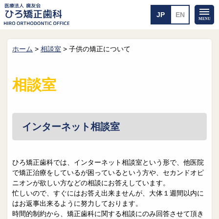
ホーム
>
相談室
>
子供の矯正について
ホーム
矯正治療について
当医院のご案内
治療のご案内
相談室
院長紹介
治療の流れ
院内探検
装置の見えない矯正
アクセス・案内
一般的な矯正
治療例
インターネット相談室
料金について
矯正治療のリスク
よくあるご質問
ひろ矯正歯科では、インターネット相談室という形で、他医院
で矯正治療をしているが困っているという方や、セカンドオピ
メール送信
相談室
ニオンが欲しい方などの相談にお答えしています。
忙しいので、すぐにはお答え出来ませんが、大体１週間以内に
皆さんの声
求人
はお返事出来るように努力しております。
時間的制約から、矯正歯科に関する相談にのみ回答させて頂き