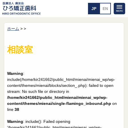
ホーム
>
>
ホーム
矯正治療について
当医院のご案内
治療のご案内
相談室
院長紹介
治療の流れ
院内探検
装置の見えない矯正
アクセス・案内
一般的な矯正
治療例
Warning
:
料金について
include(/home/kir241662/public_html/mienai/mienai_wp/wp-
content/themes/mienai/blocks/section_.php): failed to open
矯正治療のリスク
よくあるご質問
stream: No such file or directory in
/home/kir241662/public_html/mienai/mienai_wp/wp-
メール送信
相談室
content/themes/mienai/single-flamingo_inbound.php
on
line
38
皆さんの声
求人
Warning
: include(): Failed opening
'/home/kir241662/public_html/mienai/mienai_wp/wp-