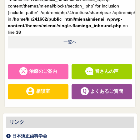
院長日誌
治療相談
content/themes/mienai/blocks/section_.php' for inclusion
(include_path='.:/opt/remi/php74/root/usr/share/pear:/opt/remi/php
スタッフブログ
サイトマップ
in
/home/kir241662/public_html/mienai/mienai_wp/wp-
content/themes/mienai/single-flamingo_inbound.php
on
line
38
0263-54-6622
一覧へ
MAILはこちら
治療のご案内
皆さんの声
相談室
よくあるご質問
リンク
日本矯正歯科学会