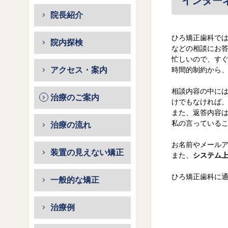
インター
院長紹介
ひろ矯正歯科で
院内探検
などの相談にお
忙しいので、す
アクセス・案内
時間的制約から
相談内容の中に
治療のご案内
けでもなければ
また、返答内容
私の言っている
治療の流れ
お名前やメール
装置の見えない矯正
また、
システム
ひろ矯正歯科に
一般的な矯正
治療例