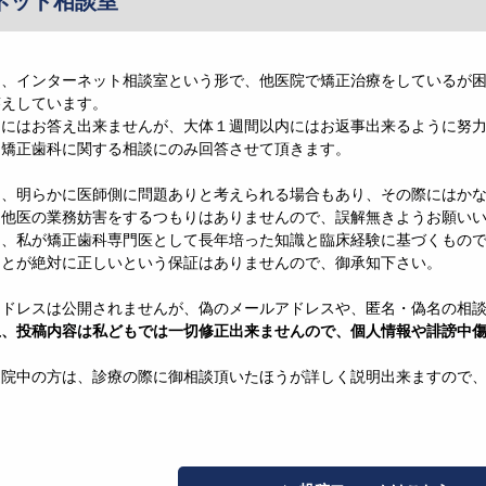
ネット相談室
は、インターネット相談室という形で、他医院で矯正治療をしているが
答えしています。
ぐにはお答え出来ませんが、大体１週間以内にはお返事出来るように努
、矯正歯科に関する相談にのみ回答させて頂きます。
は、明らかに医師側に問題ありと考えられる場合もあり、その際にはか
、他医の業務妨害をするつもりはありませんので、誤解無きようお願い
は、私が矯正歯科専門医として長年培った知識と臨床経験に基づくもの
ことが絶対に正しいという保証はありませんので、御承知下さい。
アドレスは公開されませんが、偽のメールアドレスや、匿名・偽名の相
上、投稿内容は私どもでは一切修正出来ませんので、個人情報や誹謗中
通院中の方は、診療の際に御相談頂いたほうが詳しく説明出来ますので