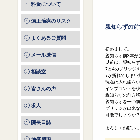
料金について
矯正治療のリスク
親知らずの前
よくあるご質問
初めまして。
メール送信
親知らず前3本が
以前は、親知らず / 7 
7と4のブリッジ
相談室
7が折れてしまい
現在は入れ歯を
皆さんの声
インプラントを
親知らずの前方
親知らずを一つ前
求人
ブリッジが出来
可能でしょうか
院長日誌
よろしくお願い
治療相談