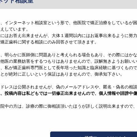
ネット相談室
は、インターネット相談室という形で、他医院で矯正治療をしているが
答えしています。
ぐにはお答え出来ませんが、大体１週間以内にはお返事出来るように努
、矯正歯科に関する相談にのみ回答させて頂きます。
は、明らかに医師側に問題ありと考えられる場合もあり、その際にはか
、他医の業務妨害をするつもりはありませんので、誤解無きようお願い
は、私が矯正歯科専門医として長年培った知識と臨床経験に基づくもの
ことが絶対に正しいという保証はありませんので、御承知下さい。
アドレスは公開されませんが、偽のメールアドレスや、匿名・偽名の相
上、投稿内容は私どもでは一切修正出来ませんので、個人情報や誹謗中
通院中の方は、診療の際に御相談頂いたほうが詳しく説明出来ますので