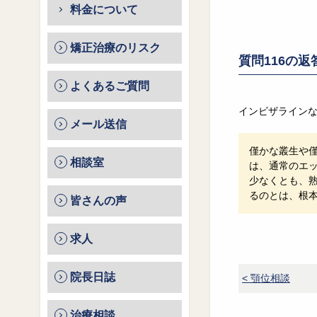
料金について
矯正治療のリスク
質問116の
よくあるご質問
インビザライン
メール送信
僅かな叢生や
相談室
は、通常のエ
少なくとも、
るのとは、根
皆さんの声
求人
院長日誌
< 顎位相談
治療相談