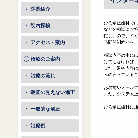
インター
院長紹介
ひろ矯正歯科で
院内探検
などの相談にお
忙しいので、す
アクセス・案内
時間的制約から
相談内容の中に
治療のご案内
けでもなければ
また、返答内容
私の言っている
治療の流れ
お名前やメール
装置の見えない矯正
また、
システム
ひろ矯正歯科に
一般的な矯正
治療例