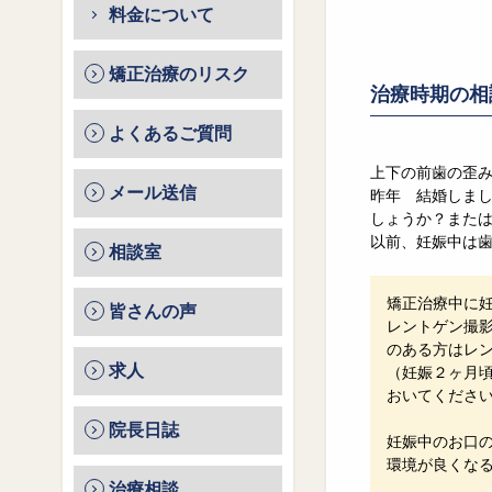
料金について
矯正治療のリスク
治療時期の相
よくあるご質問
上下の前歯の歪
メール送信
昨年 結婚しま
しょうか？また
以前、妊娠中は
相談室
矯正治療中に
皆さんの声
レントゲン撮
のある方はレ
求人
（妊娠２ヶ月
おいてくださ
院長日誌
妊娠中のお口
環境が良くな
治療相談