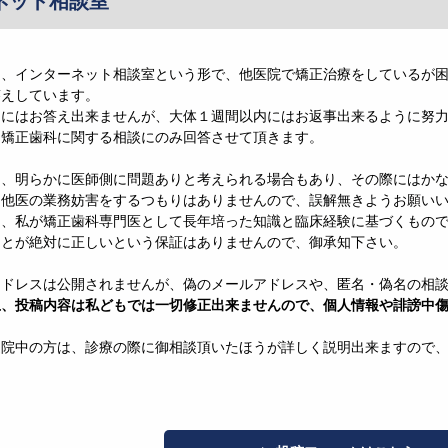
ネット相談室
は、インターネット相談室という形で、他医院で矯正治療をしているが
答えしています。
ぐにはお答え出来ませんが、大体１週間以内にはお返事出来るように努
、矯正歯科に関する相談にのみ回答させて頂きます。
は、明らかに医師側に問題ありと考えられる場合もあり、その際にはか
、他医の業務妨害をするつもりはありませんので、誤解無きようお願い
は、私が矯正歯科専門医として長年培った知識と臨床経験に基づくもの
ことが絶対に正しいという保証はありませんので、御承知下さい。
アドレスは公開されませんが、偽のメールアドレスや、匿名・偽名の相
上、投稿内容は私どもでは一切修正出来ませんので、個人情報や誹謗中
通院中の方は、診療の際に御相談頂いたほうが詳しく説明出来ますので