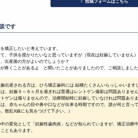
投稿フォームはこちら
談です
みを矯正したいと考えています。
して、子供を授かりたいなと思っていますが（現在は妊娠していません
は、出産後の方がよいのでしょうか？
歯が疼くことがあるよ と聞いたことがありましたので、ご相談しまし
妊娠出産される方は、ひろ矯正歯科には 結構たくさんいらっしゃいます
影は、妊娠５～６ヶ月を過ぎれば普通はレントゲン撮影は問題ありませ
ントゲンは撮りませんので、治療開始時に妊娠していなければ問題あり
頃は、赤ちゃんの目や鼻や口などが出来る時期ですので、誰が何と言っ
い。散乱X線にも気をつけて下さい。）
の中の変化として「妊娠性歯肉炎」などが知られていますが、矯正治療
ることもあります。