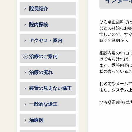
インター
院長紹介
ひろ矯正歯科で
院内探検
などの相談にお
忙しいので、す
アクセス・案内
時間的制約から
相談内容の中に
治療のご案内
けでもなければ
また、返答内容
私の言っている
治療の流れ
お名前やメール
装置の見えない矯正
また、
システム
ひろ矯正歯科に
一般的な矯正
治療例