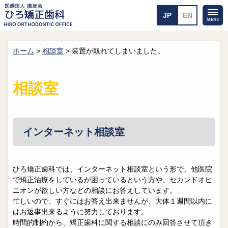
ホーム
>
相談室
>
装置が取れてしまいました。
ホーム
矯正治療について
当医院のご案内
治療のご案内
相談室
院長紹介
治療の流れ
院内探検
装置の見えない矯正
アクセス・案内
一般的な矯正
治療例
インターネット相談室
料金について
矯正治療のリスク
よくあるご質問
ひろ矯正歯科では、インターネット相談室という形で、他医院
で矯正治療をしているが困っているという方や、セカンドオピ
メール送信
相談室
ニオンが欲しい方などの相談にお答えしています。
忙しいので、すぐにはお答え出来ませんが、大体１週間以内に
皆さんの声
求人
はお返事出来るように努力しております。
時間的制約から、矯正歯科に関する相談にのみ回答させて頂き