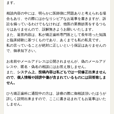
院長日誌
治療相談
ます。
スタッフブログ
サイトマップ
相談内容の中には、明らかに医師側に問題ありと考えられる場
合もあり、その際にはかなりシビアなお返事を書きますが、訴
訟を煽っているわけでもなければ、他医の業務妨害をするつも
0263-54-6622
りはありませんので、誤解無きようお願いいたします。
また、返答内容は、私が矯正歯科専門医として長年培った知識
と臨床経験に基づくものであり、あくまでも私の私見です。
MAILはこちら
私の言っていることが絶対に正しいという保証はありませんの
で、御承知下さい。
お名前やメールアドレスは公開されませんが、偽のメールアド
レスや、匿名・偽名の相談にはお答え致しません。
また、
システム上、投稿内容は私どもでは一切修正出来ません
ので、個人情報や誹謗中傷が含まれているものには回答致しま
せん。
ひろ矯正歯科に通院中の方は、診療の際に御相談頂いたほうが
詳しく説明出来ますので、ここに書き込まれてもお返事はいた
しません。