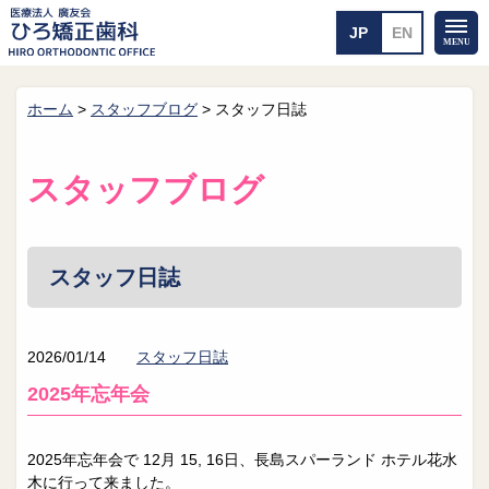
ホーム
>
スタッフブログ
>
スタッフ日誌
ホーム
矯正治療について
当医院のご案内
治療のご案内
スタッフブログ
院長紹介
治療の流れ
院内探検
装置の見えない矯正
アクセス・案内
一般的な矯正
治療例
スタッフ日誌
料金について
矯正治療のリスク
よくあるご質問
2026/01/14
スタッフ日誌
メール送信
相談室
2025年忘年会
皆さんの声
求人
2025年忘年会で 12月 15, 16日、長島スパーランド ホテル花水
木に行って来ました。