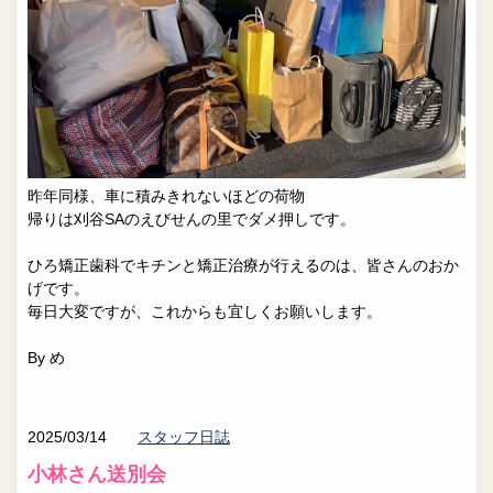
昨年同様、車に積みきれないほどの荷物
帰りは刈谷SAのえびせんの里でダメ押しです。
ひろ矯正歯科でキチンと矯正治療が行えるのは、皆さんのおか
げです。
毎日大変ですが、これからも宜しくお願いします。
By め
2025/03/14
スタッフ日誌
小林さん送別会