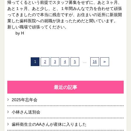
帰ってくるという前提でスタッフ募集をせずに、あと３ヶ月、
あと１ヶ月、あと少し、と、１年間みんなで力を合わせて頑張
ってきましたので本当に残念ですが、お住まいの近所に新規開
業した歯科医院への就職が決まったためだと聞いています。
新しい職場で頑張ってください。
by H
1
2
3
4
5
…
16
最近の記事
2025年忘年会
小林さん送別会
歯科衛生士のAAさんが産休に入りました