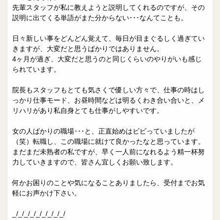
先輩スタッフが私に教えようと説明してくれるのですが、その
説明に出てくる単語がまた分からない･･･なんてことも。
日々新しい事をどんどん覚えて、毎日が目まぐるしく過ぎてい
きますが、大変だと思うばかりではありません。
4ヶ月が過ぎ、大変だと思うのと同じくらいのやりがいも感じ
られています。
院長もスタッフもとても気さくで優しい方々で、仕事の時はし
っかり仕事モード、お昼時間などは明るくわき合い合いと、メ
リハリがあり私自身とても仕事がしやすいです。
女の人ばかりの職場･･･と、正直始めはビビっていましたが
（笑）転職し、この職場に就けて良かったなと思っています。
まだまだ未熟者の私ですが、早く一人前になれるよう精一杯努
力していきますので、皆さん宜しくお願い致します。
何かお困りのことや気になることありましたら、受付までお気
軽にお声かけ下さい。
_/_/_/_/_/_/_/_/_/