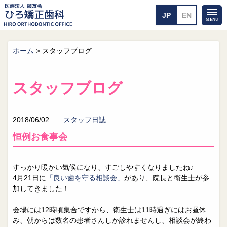
ホーム
>
スタッフブログ
ホーム
矯正治療について
当医院のご案内
治療のご案内
スタッフブログ
院長紹介
治療の流れ
院内探検
装置の見えない矯正
アクセス・案内
一般的な矯正
2018/06/02
スタッフ日誌
治療例
恒例お食事会
料金について
矯正治療のリスク
よくあるご質問
すっかり暖かい気候になり、すごしやすくなりましたね♪
4月21日に
「良い歯を守る相談会」
があり、院長と衛生士が参
メール送信
相談室
加してきました！
皆さんの声
求人
会場には12時頃集合ですから、衛生士は11時過ぎにはお昼休
み、朝からは数名の患者さんしか診れませんし、相談会が終わ