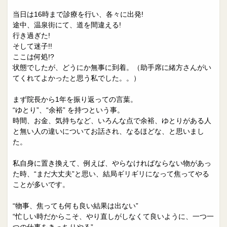
当日は16時まで診療を行い、各々に出発!
途中、温泉街にて、道を間違える!
行き過ぎた!
そして迷子!!
ここは何処!?
状態でしたが、どうにか無事に到着。（助手席に緒方さんがい
てくれてよかったと思う私でした。。）
まず院長から1年を振り返っての言葉。
“ゆとり”、“余裕” を持つという事。
時間、お金、気持ちなど、いろんな点で余裕、ゆとりがある人
と無い人の違いについてお話され、なるほどな、と思いまし
た。
私自身に置き換えて、例えば、やらなければならない物があっ
た時、“まだ大丈夫”と思い、結局ギリギリになって焦ってやる
ことが多いです。
“物事、焦っても何も良い結果は出ない”
“忙しい時だからこそ、やり直しがしなくて良いように、一つ一
つの仕事をきっちりやる”