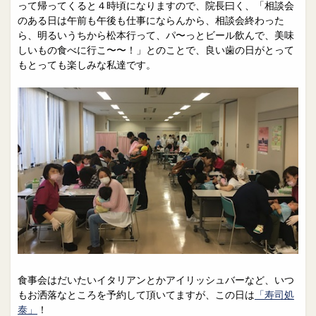
院長日誌
治療相談
って帰ってくると４時頃になりますので、院長曰く、「相談会
のある日は午前も午後も仕事にならんから、相談会終わった
スタッフブログ
サイトマップ
ら、明るいうちから松本行って、パ〜っとビール飲んで、美味
しいもの食べに行こ〜〜！」とのことで、良い歯の日がとって
もとっても楽しみな私達です。
0263-54-6622
MAILはこちら
食事会はだいたいイタリアンとかアイリッシュバーなど、いつ
もお洒落なところを予約して頂いてますが、この日は
「寿司処
泰」
！