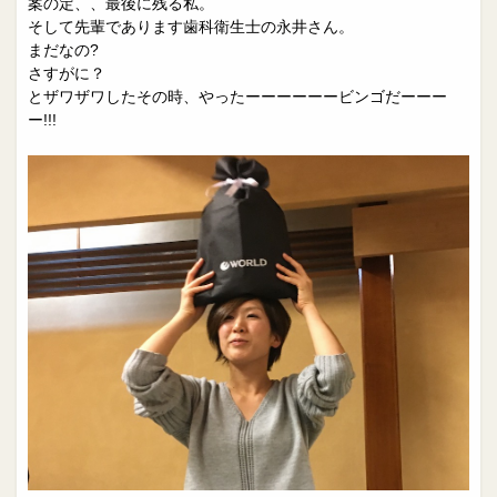
案の定、、最後に残る私。
そして先輩であります歯科衛生士の永井さん。
まだなの?
さすがに？
とザワザワしたその時、やったーーーーーービンゴだーーー
ー!!!