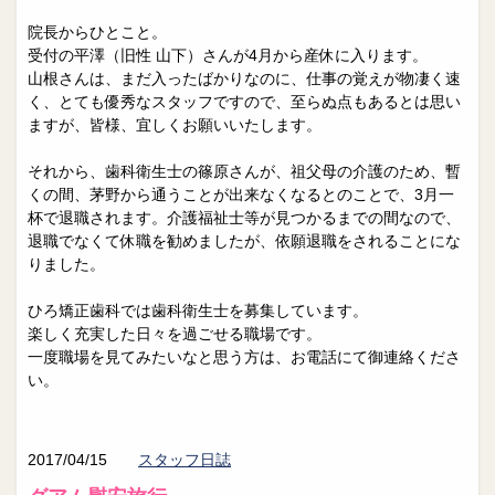
院長からひとこと。
受付の平澤（旧性 山下）さんが4月から産休に入ります。
山根さんは、まだ入ったばかりなのに、仕事の覚えが物凄く速
く、とても優秀なスタッフですので、至らぬ点もあるとは思い
ますが、皆様、宜しくお願いいたします。
それから、歯科衛生士の篠原さんが、祖父母の介護のため、暫
くの間、茅野から通うことが出来なくなるとのことで、3月一
杯で退職されます。介護福祉士等が見つかるまでの間なので、
退職でなくて休職を勧めましたが、依願退職をされることにな
りました。
ひろ矯正歯科では歯科衛生士を募集しています。
楽しく充実した日々を過ごせる職場です。
一度職場を見てみたいなと思う方は、お電話にて御連絡くださ
い。
2017/04/15
スタッフ日誌