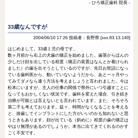
- ひろ矯正歯科 院長 -
33歳なんですが
2004/06/10 17:26
投稿者：長野県
[xxx.83.13.140]
はじめまして。33歳１児の母です。
数ヶ月前から右上の犬歯の矯正を始めました。歯茎からほんの
少しだけ顔を出している程度（矯正の装置はなんとか着けられ
ました）の歯を出そうとしているのですが、先日お世話になっ
ている歯科医から、動いていないようだから、あと一ヶ月やっ
てみてダメなら違う方法を考えましょうと言われました。今は
松本にいますが、主人の仕事の関係で県外にいつ引越すことに
なってもおかしくない状況です。歯科を変えた場合、引き続き
治療が可能とは言えないとも言われています。また、そろそろ
第二子も考えております。益々、時間がなくなることを考える
と、抜歯してインプラントにした方がいいのかも知れないと思
うときもあります。顔が出ている（斜めに）程度の歯の矯正は
やはり無理があるのでしょうか。本当に出てきてくれるのかす
ごく不安です。