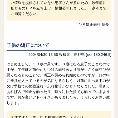
い情報を提供されていない患者さんが多いため、数年前に
私どものＨＰを立ち上げ、情報公開しました。 参考まで
に御覧ください。
- ひろ矯正歯科 院長 -
子供の矯正について
2004/04/30 15:56
投稿者：長野県
[xxx.180.246.9]
はじめまして、３３歳の男です。８歳になる息子のことなので
すが、半年ほど前かかりつけの歯科医より顎が小さく歯並びが
悪くなるとのことで、矯正を薦められ始めたのですが、口の中
に器具が入っているのが気になるらしく、以前に比べ集中力が
欠け学校での勉強遅れ・忘れ物等がひどくなりました。暇さえ
あれば舌で矯正を触ったり、時々汚れた指でも触っているよう
です。何か良いアドバイスがありましたら、よろしくお願い致
します。
８才ですと、受け口の初期治療でしょうか？