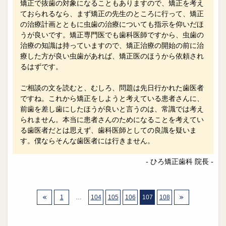
矯正で抜歯の対象になることもありますので、矯正を考え
ておられるなら、まず矯正の先生のところに行って、矯正
の治療計画とともに虫歯の治療についても指示を仰いだほ
うが良いです。矯正専門医でも歯科医師ですから、虫歯の
治療の知識は持っていますので、矯正治療の開始の前に治
療した方が良い虫歯があれば、矯正医のほうから依頼され
るはずです。
ご相談の文を読むと、むしろ、問題は先日行かれた歯医者
ですね。これから矯正をしようと考えている患者さんに、
前歯を差し歯にしたほうが良いと言うのは、常識では考え
られません。本当に患者さんのためになることを考えてい
る歯医者だとは思えず、歯科医師としての良識を疑いま
す。僕ならそんな歯医者には行きません。
- ひろ矯正歯科 院長 -
1
…
104
105
106
107
108