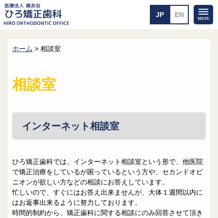
ホーム
>
相談室
ホーム
矯正治療について
当医院のご案内
治療のご案内
相談室
院長紹介
治療の流れ
院内探検
装置の見えない矯正
アクセス・案内
一般的な矯正
治療例
インターネット相談室
料金について
矯正治療のリスク
よくあるご質問
ひろ矯正歯科では、インターネット相談室という形で、他医院
で矯正治療をしているが困っているという方や、セカンドオピ
メール送信
相談室
ニオンが欲しい方などの相談にお答えしています。
忙しいので、すぐにはお答え出来ませんが、大体１週間以内に
皆さんの声
求人
はお返事出来るように努力しております。
時間的制約から、矯正歯科に関する相談にのみ回答させて頂き