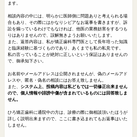
院長日誌
治療相談
ます。
スタッフブログ
サイトマップ
相談内容の中には、明らかに医師側に問題ありと考えられる場
合もあり、その際にはかなりシビアなお返事を書きますが、訴
訟を煽っているわけでもなければ、他医の業務妨害をするつも
0263-54-6622
りはありませんので、誤解無きようお願いいたします。
また、返答内容は、私が矯正歯科専門医として長年培った知識
と臨床経験に基づくものであり、あくまでも私の私見です。
MAILはこちら
私の言っていることが絶対に正しいという保証はありませんの
で、御承知下さい。
お名前やメールアドレスは公開されませんが、偽のメールアド
レスや、匿名・偽名の相談にはお答え致しません。
また、
システム上、投稿内容は私どもでは一切修正出来ません
ので、個人情報や誹謗中傷が含まれているものには回答致しま
せん。
ひろ矯正歯科に通院中の方は、診療の際に御相談頂いたほうが
詳しく説明出来ますので、ここに書き込まれてもお返事はいた
しません。