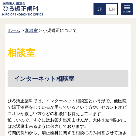
ホーム
>
相談室
>
小児矯正について
ホーム
矯正治療について
当医院のご案内
治療のご案内
相談室
院長紹介
治療の流れ
院内探検
装置の見えない矯正
アクセス・案内
一般的な矯正
治療例
インターネット相談室
料金について
矯正治療のリスク
よくあるご質問
ひろ矯正歯科では、インターネット相談室という形で、他医院
で矯正治療をしているが困っているという方や、セカンドオピ
メール送信
相談室
ニオンが欲しい方などの相談にお答えしています。
忙しいので、すぐにはお答え出来ませんが、大体１週間以内に
皆さんの声
求人
はお返事出来るように努力しております。
時間的制約から、矯正歯科に関する相談にのみ回答させて頂き