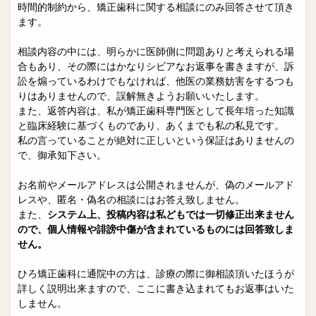
院長日誌
治療相談
時間的制約から、矯正歯科に関する相談にのみ回答させて頂き
ます。
スタッフブログ
サイトマップ
相談内容の中には、明らかに医師側に問題ありと考えられる場
合もあり、その際にはかなりシビアなお返事を書きますが、訴
0263-54-6622
訟を煽っているわけでもなければ、他医の業務妨害をするつも
りはありませんので、誤解無きようお願いいたします。
また、返答内容は、私が矯正歯科専門医として長年培った知識
MAILはこちら
と臨床経験に基づくものであり、あくまでも私の私見です。
私の言っていることが絶対に正しいという保証はありませんの
で、御承知下さい。
お名前やメールアドレスは公開されませんが、偽のメールアド
レスや、匿名・偽名の相談にはお答え致しません。
また、
システム上、投稿内容は私どもでは一切修正出来ません
ので、個人情報や誹謗中傷が含まれているものには回答致しま
せん。
ひろ矯正歯科に通院中の方は、診療の際に御相談頂いたほうが
詳しく説明出来ますので、ここに書き込まれてもお返事はいた
しません。