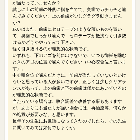
が当たっていませんか？
試しに上の前歯の外側に指を当てて、奥歯でカチカチと噛
んでみてください。上の前歯が少しグラグラ動きません
か？
或いはまた、前歯にセロテープのような薄いものを置い
て、奥歯でしっかり噛んで、セロテープが抵抗なく引き抜
けるかどうかやってみて下さい。
軽く引き抜けるのが理想的な状態です。
いずれも、下のアゴを前に出さないで、いつも御飯を噛む
ときのアゴの位置で噛んでください（中心咬合位と言いま
す）。
中心咬合位で噛んだときに、前歯が当たっていないといけ
ないと思っている人が多いですが、正しくは少しクリアラ
ンスがあって、上の前歯と下の前歯は僅かにあいているの
が理想的な状態です。
当たっている場合は、咬合調整で改善する事もあります
が、あまりにも当たりが強い場合には、再治療等、何らか
の処置が必要かな、と思います。
長年その先生にお世話になってきたのでしたら、その先生
に聞いてみては如何でしょうか。