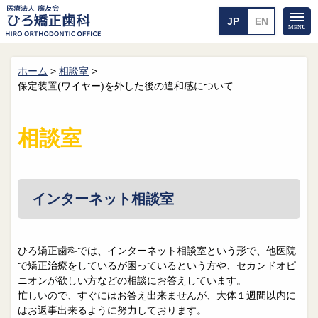
ホーム
>
相談室
>
ホーム
矯正治療について
保定装置(ワイヤー)を外した後の違和感について
当医院のご案内
治療のご案内
院長紹介
治療の流れ
相談室
院内探検
装置の見えない矯正
アクセス・案内
一般的な矯正
治療例
料金について
インターネット相談室
矯正治療のリスク
よくあるご質問
ひろ矯正歯科では、インターネット相談室という形で、他医院
メール送信
相談室
で矯正治療をしているが困っているという方や、セカンドオピ
ニオンが欲しい方などの相談にお答えしています。
皆さんの声
求人
忙しいので、すぐにはお答え出来ませんが、大体１週間以内に
はお返事出来るように努力しております。