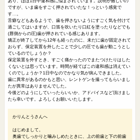
あり、ほぼ1日中違和感に悩まされています。説明が難しいの
ですが、いま歯をすごく押されていたな！っという感覚で
す…。
舌癖などもあるようで、歯を押さないようにすごく気を付けて
過ごしてはいますが、口笛を吹いたり口紅を塗ったりなどでも
(唇側からの圧)歯が押されている感じあります。
矯正が終了してから12年も経ったのに、未だに歯が固定されて
おらず、保定装置を外したことで少しの圧でも歯が動こうとし
ているのでしょうか？
保定装置を外すとき、すごく痛かったのでまたつけたりはした
くないとは思っています。時間が経てばこの違和感は消えてい
くのでしょうか？1日中なのでかなり気が病んできました。
歯に異常があるのかもと思い、レントゲンを撮ってもらいまし
たが異常はありませんでした。
今後どのようにしていったらいいか、アドバイスなど頂けまし
たら幸いです。よろしくお願いいたします。
かりんとうさんへ
はじめまして。
奥歯でしっかりと噛みしめたときに、上の前歯と下の前歯