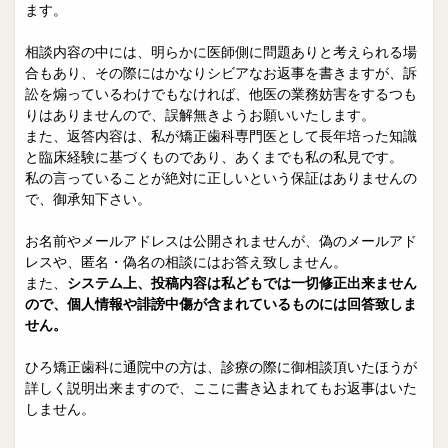
院長日誌
治療相談
ます。
スタッフブログ
サイトマップ
相談内容の中には、明らかに医師側に問題ありと考えられる場
合もあり、その際にはかなりシビアなお返事を書きますが、訴
訟を煽っているわけでもなければ、他医の業務妨害をするつも
0263-54-6622
りはありませんので、誤解無きようお願いいたします。
また、返答内容は、私が矯正歯科専門医として長年培った知識
と臨床経験に基づくものであり、あくまでも私の私見です。
MAILはこちら
私の言っていることが絶対に正しいという保証はありませんの
で、御承知下さい。
お名前やメールアドレスは公開されませんが、偽のメールアド
レスや、匿名・偽名の相談にはお答え致しません。
また、
システム上、投稿内容は私どもでは一切修正出来ません
ので、個人情報や誹謗中傷が含まれているものには回答致しま
せん。
ひろ矯正歯科に通院中の方は、診療の際に御相談頂いたほうが
詳しく説明出来ますので、ここに書き込まれてもお返事はいた
しません。