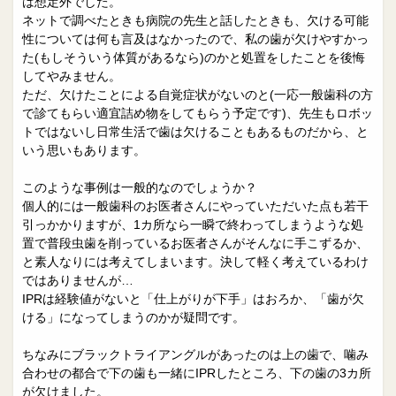
は想定外でした。
ネットで調べたときも病院の先生と話したときも、欠ける可能
性については何も言及はなかったので、私の歯が欠けやすかっ
た(もしそういう体質があるなら)のかと処置をしたことを後悔
してやみません。
ただ、欠けたことによる自覚症状がないのと(一応一般歯科の方
で診てもらい適宜詰め物をしてもらう予定です)、先生もロボッ
トではないし日常生活で歯は欠けることもあるものだから、と
いう思いもあります。
このような事例は一般的なのでしょうか？
個人的には一般歯科のお医者さんにやっていただいた点も若干
引っかかりますが、1カ所なら一瞬で終わってしまうような処
置で普段虫歯を削っているお医者さんがそんなに手こずるか、
と素人なりには考えてしまいます。決して軽く考えているわけ
ではありませんが…
IPRは経験値がないと「仕上がりが下手」はおろか、「歯が欠
ける」になってしまうのかが疑問です。
ちなみにブラックトライアングルがあったのは上の歯で、噛み
合わせの都合で下の歯も一緒にIPRしたところ、下の歯の3カ所
が欠けました。