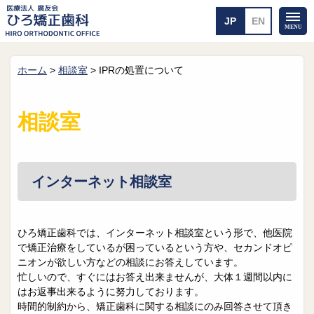
ホーム
>
相談室
>
IPRの処置について
ホーム
矯正治療について
当医院のご案内
治療のご案内
相談室
院長紹介
治療の流れ
院内探検
装置の見えない矯正
アクセス・案内
一般的な矯正
治療例
インターネット相談室
料金について
矯正治療のリスク
よくあるご質問
ひろ矯正歯科では、インターネット相談室という形で、他医院
で矯正治療をしているが困っているという方や、セカンドオピ
メール送信
相談室
ニオンが欲しい方などの相談にお答えしています。
忙しいので、すぐにはお答え出来ませんが、大体１週間以内に
皆さんの声
求人
はお返事出来るように努力しております。
時間的制約から、矯正歯科に関する相談にのみ回答させて頂き