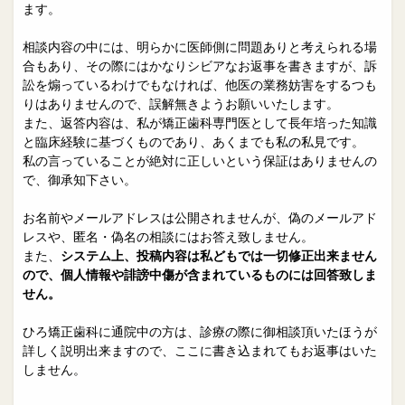
院長日誌
治療相談
ます。
スタッフブログ
サイトマップ
相談内容の中には、明らかに医師側に問題ありと考えられる場
合もあり、その際にはかなりシビアなお返事を書きますが、訴
訟を煽っているわけでもなければ、他医の業務妨害をするつも
0263-54-6622
りはありませんので、誤解無きようお願いいたします。
また、返答内容は、私が矯正歯科専門医として長年培った知識
と臨床経験に基づくものであり、あくまでも私の私見です。
MAILはこちら
私の言っていることが絶対に正しいという保証はありませんの
で、御承知下さい。
お名前やメールアドレスは公開されませんが、偽のメールアド
レスや、匿名・偽名の相談にはお答え致しません。
また、
システム上、投稿内容は私どもでは一切修正出来ません
ので、個人情報や誹謗中傷が含まれているものには回答致しま
せん。
ひろ矯正歯科に通院中の方は、診療の際に御相談頂いたほうが
詳しく説明出来ますので、ここに書き込まれてもお返事はいた
しません。