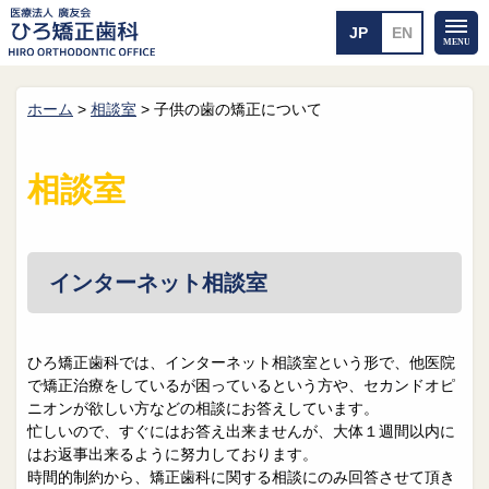
ホーム
>
相談室
>
子供の歯の矯正について
ホーム
矯正治療について
当医院のご案内
治療のご案内
相談室
院長紹介
治療の流れ
院内探検
装置の見えない矯正
アクセス・案内
一般的な矯正
治療例
インターネット相談室
料金について
矯正治療のリスク
よくあるご質問
ひろ矯正歯科では、インターネット相談室という形で、他医院
で矯正治療をしているが困っているという方や、セカンドオピ
メール送信
相談室
ニオンが欲しい方などの相談にお答えしています。
忙しいので、すぐにはお答え出来ませんが、大体１週間以内に
皆さんの声
求人
はお返事出来るように努力しております。
時間的制約から、矯正歯科に関する相談にのみ回答させて頂き