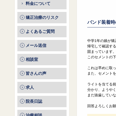
料金について
矯正治療のリスク
バンド装着時
よくあるご質問
中学1年の娘が矯
メール送信
帰宅して確認する
固まっています
このセメントの
相談室
これは早めに取
皆さんの声
また、セメント
ライトを当てる
求人
分かり、ようや
まだ抜歯してい
院長日誌
回答よろしくお
治療相談