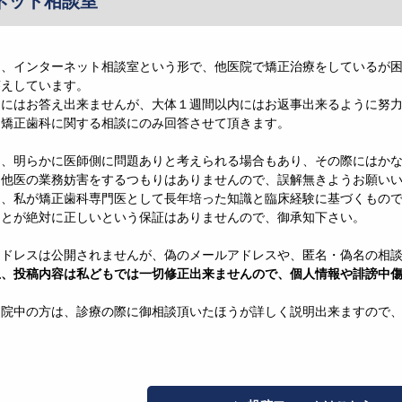
ネット相談室
は、インターネット相談室という形で、他医院で矯正治療をしているが
答えしています。
ぐにはお答え出来ませんが、大体１週間以内にはお返事出来るように努
、矯正歯科に関する相談にのみ回答させて頂きます。
は、明らかに医師側に問題ありと考えられる場合もあり、その際にはか
、他医の業務妨害をするつもりはありませんので、誤解無きようお願い
は、私が矯正歯科専門医として長年培った知識と臨床経験に基づくもの
ことが絶対に正しいという保証はありませんので、御承知下さい。
アドレスは公開されませんが、偽のメールアドレスや、匿名・偽名の相
上、投稿内容は私どもでは一切修正出来ませんので、個人情報や誹謗中
通院中の方は、診療の際に御相談頂いたほうが詳しく説明出来ますので