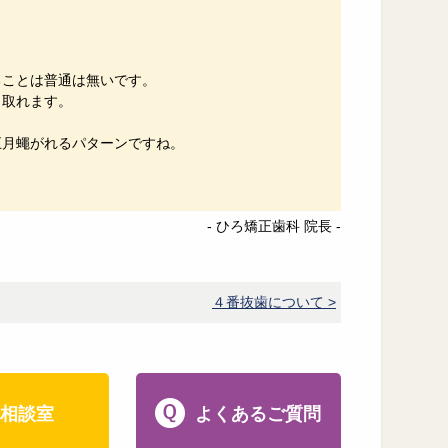
ることは普通は無いです。
も取れます。
五月蠅がれるパターンですね。
- ひろ矯正歯科 院長 -
４番抜歯について >
相談室
よくあるご質問