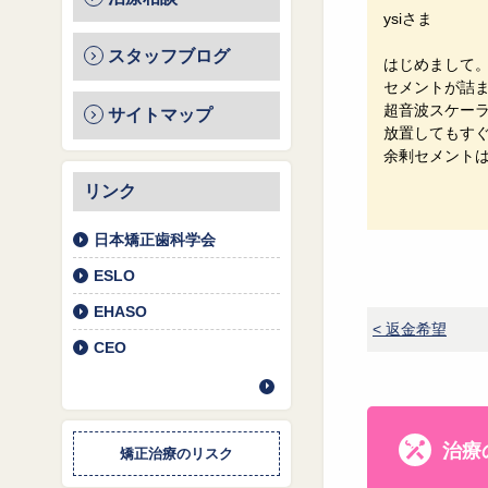
ysiさま
スタッフブログ
はじめまして
セメントが詰
超音波スケー
サイトマップ
放置してもす
余剰セメント
リンク
日本矯正歯科学会
ESLO
EHASO
< 返金希望
CEO
治療
矯正治療のリスク