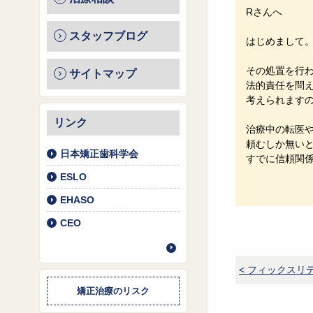
Rさんへ
スタッフブログ
はじめまして
その処置を行
サイトマップ
法的責任を問
考えられます
リンク
治療中の転医
頼むしか無い
日本矯正歯科学会
すでに信頼関
ESLO
EHASO
CEO
< フィックスリ
矯正治療のリスク