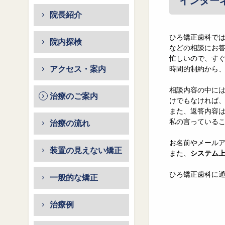
インター
院長紹介
ひろ矯正歯科で
院内探検
などの相談にお
忙しいので、す
アクセス・案内
時間的制約から
相談内容の中に
治療のご案内
けでもなければ
また、返答内容
私の言っている
治療の流れ
お名前やメール
装置の見えない矯正
また、
システム
ひろ矯正歯科に
一般的な矯正
治療例