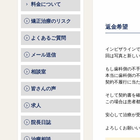
料金について
矯正治療のリスク
返金希望
よくあるご質問
インビザラインで
メール送信
回は写真と新しい
もし歯科側の不
相談室
本当に歯科側の
契約不履行に当
皆さんの声
そして契約書を
この場合は患者
求人
安心して治療が
院長日誌
よろしくお願い
治療相談