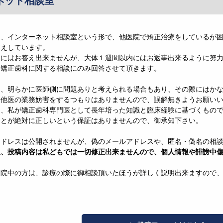
ネット相談室
は、インターネット相談室という形で、他医院で矯正治療をしているが
答えしています。
ぐにはお答え出来ませんが、大体１週間以内にはお返事出来るように努
、矯正歯科に関する相談にのみ回答させて頂きます。
は、明らかに医師側に問題ありと考えられる場合もあり、その際にはか
、他医の業務妨害をするつもりはありませんので、誤解無きようお願い
は、私が矯正歯科専門医として長年培った知識と臨床経験に基づくもの
ことが絶対に正しいという保証はありませんので、御承知下さい。
アドレスは公開されませんが、偽のメールアドレスや、匿名・偽名の相
上、投稿内容は私どもでは一切修正出来ませんので、個人情報や誹謗中
通院中の方は、診療の際に御相談頂いたほうが詳しく説明出来ますので