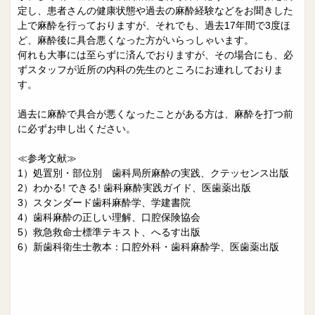
定し、患者さんの健康状態や過去の麻酔経験などをお聞きした
上で麻酔を行っておりますが、それでも、過去17年間で3度ほ
ど、麻酔後に具合悪くなった方がいらっしゃいます。
何れも大事には至らずに済んでおりますが、その場合にも、必
ずスタッフが近所の内科の先生のところにお連れしておりま
す。
過去に麻酔で具合が悪くなったことがある方は、麻酔を打つ前
に必ずお申し出ください。
≪参考文献≫
1）処置別・部位別 歯科局所麻酔の実践、クテッセンス出版
2）わかる! できる! 歯科麻酔実践ガイド、医歯薬出版
3）スタンダード歯科麻酔学、学建書院
4）歯科麻酔の正しい理解、口腔保険協会
5）救急救命士標準テキスト、へるす出版
6）新歯科衛生士教本：口腔外科・歯科麻酔学、医歯薬出版