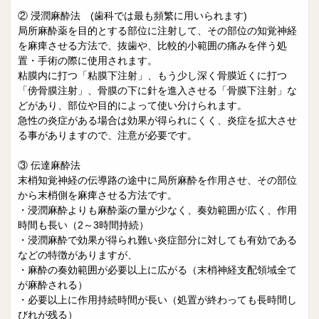
② 浸潤麻酔法 (歯科では最も頻繁に用いられます)
局所麻酔薬を目的とする部位に注射して、その部位の知覚神経
を麻痺させる方法で、抜歯や、比較的小範囲の痛みを伴う処
置・手術の際に使用されます。
粘膜内に打つ「粘膜下注射」、もう少し深く骨膜近くに打つ
「傍骨膜注射」、骨膜の下に針を進入させる「骨膜下注射」な
どがあり、部位や目的によって使い分けられます。
急性の炎症がある場合は効果が得られにくく、炎症を拡大させ
る事がありますので、注意が必要です。
③ 伝達麻酔法
末梢知覚神経の伝導路の途中に局所麻酔を作用させ、その部位
から末梢側を麻痺させる方法です。
・浸潤麻酔よりも麻酔薬の量が少なく、奏効範囲が広く、作用
時間も長い（2～3時間持続）
・浸潤麻酔で効果が得られ難い炎症部分に対しても有効である
などの特徴がありますが、
・麻酔の奏効範囲が必要以上に広がる（末梢神経支配領域全て
が麻酔される）
・必要以上に作用持続時間が長い（処置が終わっても長時間し
びれが残る）