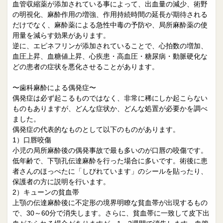
血管収縮薬が添加されている事によって、出血量の減少、術野
の明視化、麻酔作用の増強、作用持続時間の延長が期待される
だけでなく、麻酔薬による急性中毒の予防や、局所麻酔薬の使
用量を減らす効果があります。
逆に、エピネフリンが添加されていることで、心拍数の増加、
血圧上昇、血糖値上昇、心疾患・高血圧・糖尿病・動脈硬化な
どの患者の症状を悪化させることがあります。
〜歯科麻酔による偶発症〜
偶発症は必ず起こるものではなく、非常に稀にしか起こらない
ものもありますが、どんな症状か、どんな処置が必要かを調べ
ました。
偶発症の代表的なものとして以下のものがあります。
1）口唇咬傷
小児の局所麻酔後の偶発事故で最も多いのが口唇の咬傷です。
低年齢で、下顎孔伝達麻酔を行った場合に多いです。術後に患
者さんのほっぺたに「しびれています」のシールを貼ったり、
保護者の方に説明を行います。
2）キューンの貧血帯
上顎の伝達麻酔後に不定形の境界明瞭な貧血帯が出現するもの
で、30～60分で消失します。さらに、貧血帯に一致して皮下出