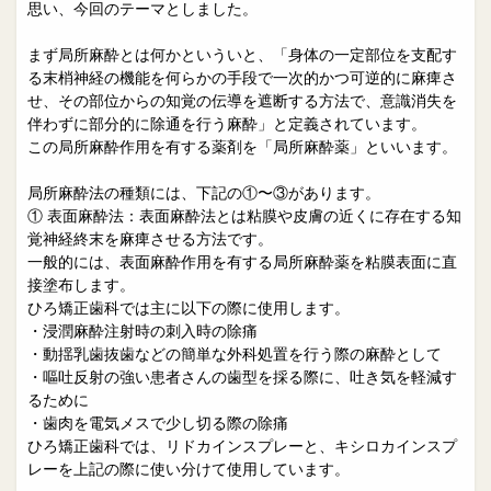
院長日誌
治療相談
思い、今回のテーマとしました。
スタッフブログ
サイトマップ
まず局所麻酔とは何かといういと、「身体の一定部位を支配す
る末梢神経の機能を何らかの手段で一次的かつ可逆的に麻痺さ
せ、その部位からの知覚の伝導を遮断する方法で、意識消失を
0263-54-6622
伴わずに部分的に除通を行う麻酔」と定義されています。
この局所麻酔作用を有する薬剤を「局所麻酔薬」といいます。
MAILはこちら
局所麻酔法の種類には、下記の①〜③があります。
① 表面麻酔法：表面麻酔法とは粘膜や皮膚の近くに存在する知
覚神経終末を麻痺させる方法です。
一般的には、表面麻酔作用を有する局所麻酔薬を粘膜表面に直
接塗布します。
ひろ矯正歯科では主に以下の際に使用します。
・浸潤麻酔注射時の刺入時の除痛
・動揺乳歯抜歯などの簡単な外科処置を行う際の麻酔として
・嘔吐反射の強い患者さんの歯型を採る際に、吐き気を軽減す
るために
・歯肉を電気メスで少し切る際の除痛
ひろ矯正歯科では、リドカインスプレーと、キシロカインスプ
レーを上記の際に使い分けて使用しています。