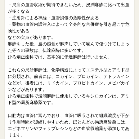
・局所の血管収縮が期待できないため、浸潤麻酔に比べて出血
が多くなる
・注射針による神経・血管損傷の危険性がある
・薬物の血管内誤注入によって全身的な合併症を引き起こす危
険性がある
などの欠点があります。
麻酔をした後、唇の感覚が麻痺していて噛んで傷つけてしまっ
た等々の事故は、伝達麻酔に多いです。
ひろ矯正歯科では、基本的に伝達麻酔は行いません。
これらの局所麻酔は、化学構造によってエステル型とアミド型
に分類され、前者には、コカイン、プロカイン、テトラカイン
などが、後者には、リドカイン、プロピトカイン、メピバカイ
ンなどがあります。
ひろ矯正歯科で浸潤麻酔に使用しているキシロカインは、アミ
ド型の局所麻酔薬です。
口腔内は血管に富んでおり、血管に吸収されて組織濃度が下が
り作用時間が短縮しやすいため、ほとんどの局所麻酔薬には、
エピネフリンやフェリプレシンなどの血管収縮薬が添加してあ
ります。