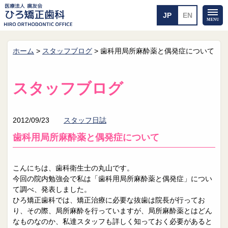
ホーム
>
スタッフブログ
>
歯科用局所麻酔薬と偶発症について
ホーム
矯正治療について
当医院のご案内
治療のご案内
スタッフブログ
院長紹介
治療の流れ
院内探検
装置の見えない矯正
アクセス・案内
一般的な矯正
2012/09/23
スタッフ日誌
治療例
歯科用局所麻酔薬と偶発症について
料金について
矯正治療のリスク
よくあるご質問
こんにちは、歯科衛生士の丸山です。
今回の院内勉強会で私は「歯科用局所麻酔薬と偶発症」につい
メール送信
相談室
て調べ、発表しました。
ひろ矯正歯科では、矯正治療に必要な抜歯は院長が行ってお
皆さんの声
求人
り、その際、局所麻酔を行っていますが、局所麻酔薬とはどん
なものなのか、私達スタッフも詳しく知っておく必要があると