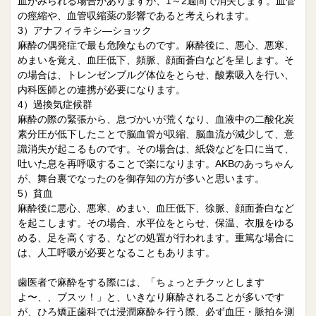
血がみられる場合がありますが、1～2週間で消失します。血管
の痙縮や、血管収縮薬の影響であると考えられます。
3）アナフィラキシ―ショック
麻酔の偶発症で最も危険なものです。麻酔後に、悪心、悪寒、
めまいを覚え、血圧低下、頻脈、顔面蒼白などを呈します。そ
の場合は、トレンゼンブルグ体位をとらせ、酸素吸入を行い、
内科医師との連携が必要になります。
4）過換気症候群
麻酔の際の緊張から、息づかいが荒くなり、血液中の二酸化炭
素分圧が低下したことで脳血管が収縮、脳血流が減少して、意
識消失が起こるものです。その場合は、紙袋などを口に当て、
吐いた息を再呼吸することで楽になります。AKBのあっちゃん
が、舞台裏でなったのを御存知の方が多いと思います。
5）貧血
麻酔後に悪心、悪寒、めまい、血圧低下、徐脈、顔面蒼白など
を起こします。その場合、水平位をとらせ、保温、衣服をゆる
める、足を高くする、などの処置が行われます。重篤な場合に
は、人工呼吸が必要となることもあります。
歯医者で麻酔をする際には、「ちょっとチクッとします
よ〜、、ブスッ！」と、いきなり麻酔されることが多いです
が、ひろ矯正歯科では浸潤麻酔を行う際、必ず血圧・脈拍を測