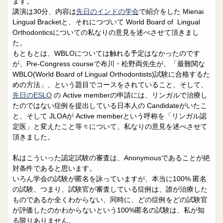
ます。
講演は30分、内容は
先日のインドの学会
で紹介をした Mienai
Lingual Bracketと、それにつづいて World Board of Lingual
Orthodonticsについての私なりの意見を述べさせて頂きまし
た。
もともとは、WBLOについては触れる予定はなかったのです
が、Pre-Congress courseで布川・松野両先生が、「最難関な
WBLO(World Board of Lingual Orthodontists)試験に合格するた
めの方法」、という題目でコースをされていること、そして、
先日のESLO
の Active memberの申請には、リンガルで治療し
たのではない症例を提出している日本人の Candidateがいたこ
と、そして JLOAが Active memberという呼称を「リンガル認
定医」と変えたこと等々について、私なりの意見を述べさせて
頂きました。
私はこういった認定試験の審査は、Anonymousであることが絶
対条件であると思います。
いろん学会の試験が匿名を詠っていますが、本当に100% 匿名
の試験、つまり、試験官が審査している症例は、誰が治療した
ものであるか全くわからない、同時に、どの症例をどの試験官
が評価したのかわからないという100%匿名の試験は、私が知
る限りありません。