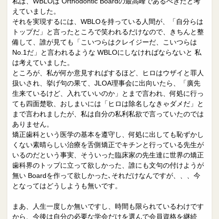
私は、WBLOは Orthodontic Boardの最高峰であるべきだと考
えていました。
それを実現するには、WBLOを持っている人間が、「自分らは
トップだ」と言ったところで笑われるだけなので、きちんと整
備して、誰が見ても「こいつらはクレイジーだ、こいつらは
No.1だ」と言われるような WBLOにしなければならないと 私
は考えていました。
ところが、私が何か意見すればするほど、ヒロはウザイと罪人
扱いされ、挙げ句の果て、JLOA理事会に出向いたら、「廣先
生来ているけど、入れていいのか」とまで言われ、何処に行っ
ても四面楚歌、おしまいには「ヒロは除名しなきゃダメだ」と
まで言われましたが、私は自分の私利私欲で言っていたのでは
ありません。
矯正歯科という医学の基本を遵守し、何処に出しても恥ずかし
くない素晴らしい治療を舌側矯正でキチンと行っている先生が
いるのだという事実、そういった臨床家の先生達に世界の矯正
歯科界のトップに立って欲しかった、誰にも文句の付けようが
無い Boardを作って欲しかった､それだけなんですが、、、今
となってはどうしようも無いです。
まあ、人生一度しか無いですし、時間も限られているわけです
から、今後は自分の必要な学会だけを選んで会員資格を継続