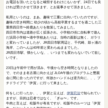
院長日誌
治療相談
お電話を頂いたとなると峻拒するわけにもいかず、24日でも良
ければ受けさせて頂きます、とお返事させて頂きました。
スタッフブログ
サイトマップ
私用というのは、まあ、趣味で三重に出向いていたのですが、
趣味の空き時間に 幼少の頃から高校卒業するまでを過ごした三
0263-54-6622
重県四日市〜鈴鹿あたりを散策してみました。
四日市市内は道路が広く拡張され、小学校の頃に自転車で遊ん
だ浜田小学校〜港中学校あたりは、当時の面影は無く、ガラリ
MAILはこちら
と変わっていましたが、JR四日市駅周辺と、千代崎、鼓ヶ浦の
海岸、このへんは40年前と変わらぬままでした。
JR四日市駅、懐かしいな、、いつまでも変わらないでいて欲し
いです。
23日は午前中で用が済み、午後から空き時間となりましたの
で、そのまま名古屋に向かえば JLOA午後のプログラムと懇親
会に間に合ったのですが、何故かハンドルは逆方向に、、、プ
チドライブで「伊賀」に行って来ました。
何をしに行ったか、、、伊賀と云えば、
伊賀忍法
で知られてい
ますが、目的は忍者ではなく、「ぎゅ〜」です。
牛肉と言えば、松阪牛が有名ですが、松阪牛のルーツは「伊賀