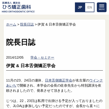
ホーム
>
院長日誌
>
伊賀 & 日本舌側矯正学会
ホーム
矯正治療について
当医院のご案内
治療のご案内
院長日誌
院長紹介
治療の流れ
院内探検
装置の見えない矯正
アクセス・案内
一般的な矯正
2014/12/05
学会・セミナー
治療例
伊賀 & 日本舌側矯正学会
料金について
矯正治療のリスク
よくあるご質問
11月の23、24日の連休、
日本舌側矯正学会
が名古屋の
ウインク
あいち
で開催され、本学会の会長の佐奈先生から特別講演を依
メール送信
相談室
頼されましたので、発表させて頂きました。
皆さんの声
求人
じつは、22，23日は私用で出掛ける予定が入っておりましたの
で、JLOAは参加しない予定だったのですが、会長から直々に