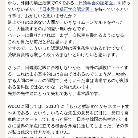
から、外側の矯正治療でOKである
「日矯学会の認定医」
を持っ
ていない者が、
「日本舌側矯正学会認定医」
を持っているとい
う事は、おかしいと思いませんか？
逆上がりの出来ない人間が、いきなりムーンサルトをやった
ら、大怪我するのは間違い無いからです。
ハーレーに乗りたければ、まず、自転車を乗れるようになる、
これが当たり前だと私は思います。
ですので、こういった認定試験は匿名条件であるだけでなく、
受験資資格も厳しく絞り込まないといけないと思います。
さらに、日矯認定医に合格しないから、海外の試験にトライす
る、これはまあ基本的には自由ではあるのでしょうが、Apply
する人間のモラルの問題で、そういった事は遠慮するのが良識
ある歯科医ではないかな、と私は思います。
先方の先生達にとって失礼であり、非常識です。
WBLOに関しては、2010年に「もっと煮詰めてからスタートす
べきである」という、いろんな先生の意見を尻目に、見切り発
車的にスタートしてしまった事で、日本や韓国の先生達が、ま
さに世界の頂点に立てる機会を永遠に逸してしまった、その事
が私は残念で仕方がありません。