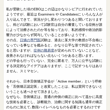
私が受験した頃のEBOはこの辺はかなりシビアに行われていた
ようですが、最近は Examiners や Candidatesに いろんな人が
入り込んできて、状況が少し変わりつつあると聞いております
し、殆どの試験において試験官は自分の審査している症例が誰
によって治療されたのか等を知っており、私的感情や政治的影
響力が少なからず関与していることが多いようです。
その点、
日矯の専門医
試験は、過去に某大学の教授が不合格に
なっている事などを鑑みると、かなり公平な形で判定されてい
ると思いますが、
症例の難易度
が定められていないことなど、
改善されなければならない点もいくつかあると思います。
どの学会も行っていない、完全に匿名で、万人に公平な試験に
する決定的なアイデアはありますが、ここで記すつもりはあり
ません、スミマセン。
それから、日本舌側矯正学会が「Active member」という呼称
を「舌側矯正認定医」と改変したことは、私は賛同できないと
いうことも述べさせて頂きました。
なぜなら、舌側矯正は、普通の外側の矯正に比べて遥かに高度
な技術を必要とし、診断能力、治療に関する知識も通常の矯正
のものに加えて､数段ハイレベルなものを必要とするわけです