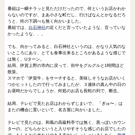
番組は一瞬チラッと見ただけだったので、何というお店かわか
らないのですが、まあ小さな町だし、行けばなんとかなるだろ
うと、何の下調べも無く向かいました。
番組では、
白石神社
の近くだと言っていたような、言っていな
かったような、、。
でも、向かってみると、白石神社というのは、かなり人気のな
いところにあり、とても食事出来るところがあるような感じで
は無く、Uターン。
結局、伊賀上野の市内に戻って、街中をグルグルと1時間ほど
散策。
スマホで「伊賀牛」をサーチすると、美味しそうなお店がいく
つかヒットしたので行ってみましたが、３連休の真ん中の日の
お昼時だからでしょうか、何処のお店も長蛇の列で、断念。
結局、テレビで見たお店はわからずじまいで、 「ぎゅ〜」は
またの機会に置いといて、名古屋に向かいました。
テレビで見たのは、和風の高級料亭では無く、黒っぽいカウン
ターの、どちらかというと入りやすそうな感じのお店でしたの
で、もしもお心当たりのある方がいらっしゃいましたら、
御連