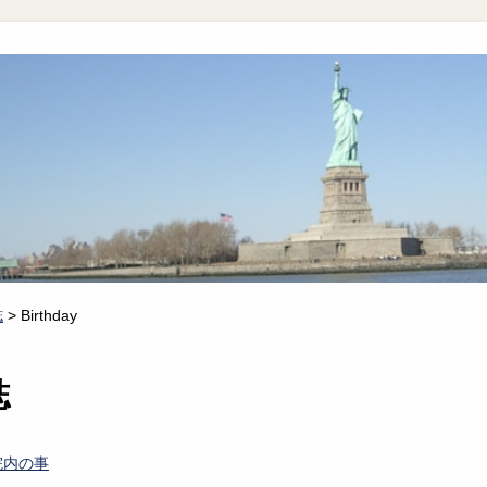
誌
>
Birthday
誌
院内の事