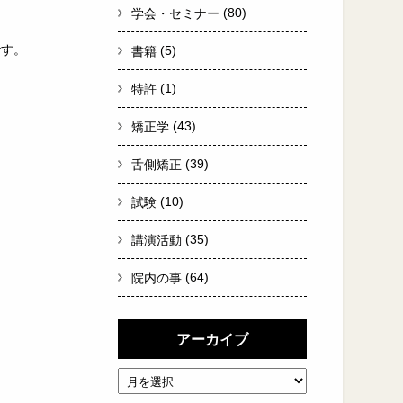
(80)
学会・セミナー
です。
(5)
書籍
(1)
特許
(43)
矯正学
(39)
舌側矯正
(10)
試験
(35)
講演活動
(64)
院内の事
アーカイブ