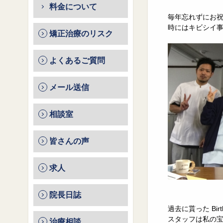
料金について
毎年忘れずにお
時にはキビシイ
矯正治療のリスク
よくあるご質問
メール送信
相談室
皆さんの声
求人
院長日誌
過去に貰った Bir
スタッフは私の
治療相談