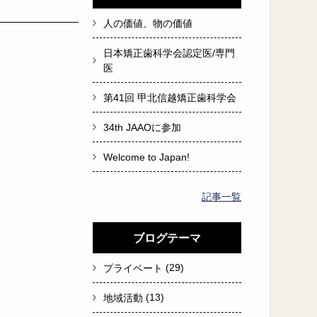
人の価値、物の価値
日本矯正歯科学会認定医/専門
医
第41回 甲北信越矯正歯科学会
34th JAAOに参加
Welcome to Japan!
記事一覧
ブログテーマ
(29)
プライベート
(13)
地域活動